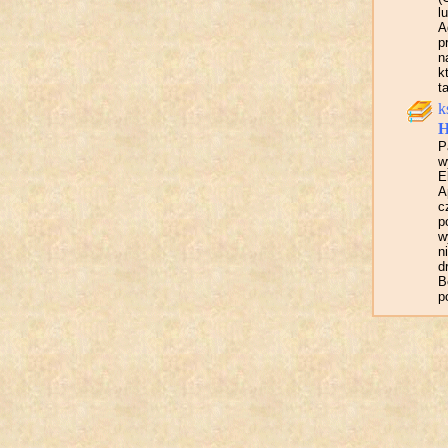
l
A
p
n
k
t
k
H
P
w
E
A
c
p
w
n
d
B
p