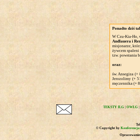
Ponadto dziś t
W Czu-Kia-Ho, 
Andlauera i Re
misjonarze, któr
żywcem spaleni
tzw. powstania 
oraz:
św. Ansegiza (+ 
Jerozolimy (+ 51
męczennika (+ 85
TEKSTY ILG
|
OWLG
Tek
© Copyright by
Konferencja 
Opracowanie 