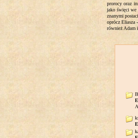
prorocy oraz in
jako święci we 
znanymi postac
oprócz Eliasza 
również Adam 
B
E
A
k
E
k
E