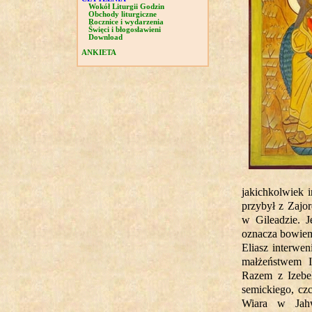
Wokół Liturgii Godzin
Obchody liturgiczne
Rocznice i wydarzenia
Święci i błogosławieni
Download
ANKIETA
jakichkolwiek 
przybył z Zajo
w Gileadzie. J
oznacza bowiem
Eliasz interwe
małżeństwem I
Razem z Izebel
semickiego, cz
Wiara w Jahw