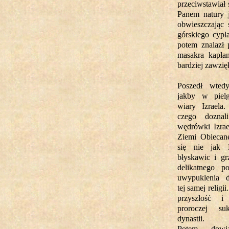
przeciwstawiał s
Panem natury j
obwieszczając
górskiego cypl
potem znalazł 
masakra kapła
bardziej zawzię
Poszedł wted
jakby w piel
wiary Izraela
czego dozna
wędrówki Izrae
Ziemi Obiecan
się nie jak 
błyskawic i gr
delikatnego p
uwypuklenia 
tej samej relig
przyszłość 
proroczej su
dynastii.
Potem dowi