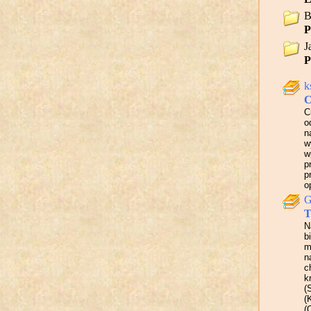
B
P
J
P
k
C
C
o
n
w
w
p
p
o
G
T
N
b
m
n
c
k
(
(
(