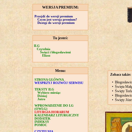
WERSJA PREMIUM:
Przejdź do wersji premium
Czym jest wersja premium?
Dostęp do wersji premium
Tu jesteś:
ILG
Czytelnia
Święci i błogosławieni
Eliasz
Menu:
Zobacz także:
STRONA GŁÓWNA
•
Błogosławio
WESPRZYJ ROZWÓJ SERWISU
•
Święta Małgo
TEKSTY ILG
•
Święty Torl
Wybierz miesiąc
•
Błogosławio
Dzisiaj
Jutro
•
Święty Józe
WPROWADZENIE DO LG
(OWLG)
LITURGIA HORARUM
KALENDARZ LITURGICZNY
DODATEK
INDEKSY
POMOC
CZYTELNIA