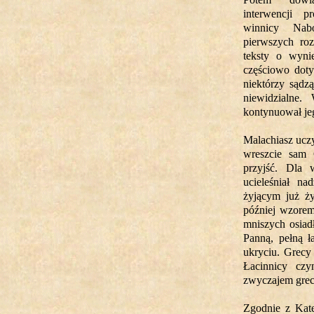
interwencji 
winnicy Nab
pierwszych roz
teksty o wyni
częściowo doty
niektórzy sądzą
niewidzialne
kontynuował jeg
Malachiasz uczy
wreszcie sam 
przyjść. Dla 
ucieleśniał n
żyjącym już ży
później wzorem
mniszych osiad
Panną, pełną 
ukryciu. Grecy
Łacinnicy czy
zwyczajem gre
Zgodnie z Kate