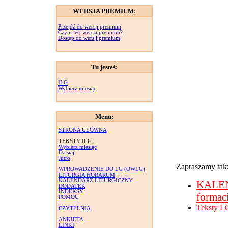
WERSJA PREMIUM:
Przejdź do wersji premium
Czym jest wersja premium?
Dostęp do wersji premium
Tu jesteś:
ILG
Wybierz miesiąc
Menu:
STRONA GŁÓWNA
TEKSTY ILG
Wybierz miesiąc
Dzisiaj
Jutro
Zapraszamy takż
WPROWADZENIE DO LG (OWLG)
LITURGIA HORARUM
KALENDARZ LITURGICZNY
KALE
DODATEK
INDEKSY
formac
POMOC
Teksty L
CZYTELNIA
ANKIETA
LINKI