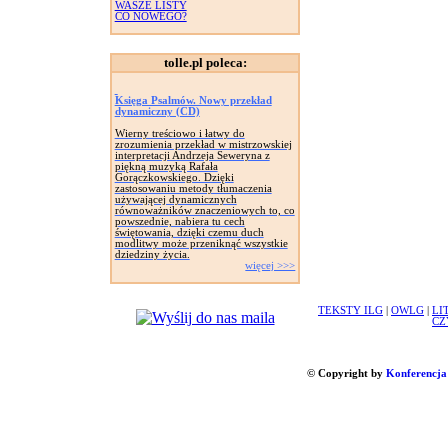
WASZE LISTY
CO NOWEGO?
tolle.pl poleca:
Księga Psalmów. Nowy przekład
dynamiczny (CD)
Wierny treściowo i łatwy do
zrozumienia przekład w mistrzowskiej
interpretacji Andrzeja Seweryna z
piękną muzyką Rafała
Gorączkowskiego. Dzięki
zastosowaniu metody tłumaczenia
używającej dynamicznych
równoważników znaczeniowych to, co
powszednie, nabiera tu cech
świętowania, dzięki czemu duch
modlitwy może przeniknąć wszystkie
dziedziny życia.
więcej >>>
TEKSTY ILG
|
OWLG
|
LI
CZ
© Copyright by
Konferencja 