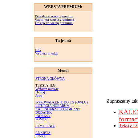
WERSJA PREMIUM:
Przejdź do wersji premium
Czym jest wersja premium?
Dostęp do wersji premium
Tu jesteś:
ILG
Wybierz miesiąc
Menu:
STRONA GŁÓWNA
TEKSTY ILG
Wybierz miesiąc
Dzisiaj
Jutro
Zapraszamy takż
WPROWADZENIE DO LG (OWLG)
LITURGIA HORARUM
KALENDARZ LITURGICZNY
KALE
DODATEK
INDEKSY
formac
POMOC
Teksty L
CZYTELNIA
ANKIETA
LINKI