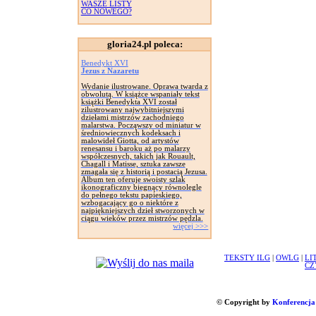
WASZE LISTY
CO NOWEGO?
gloria24.pl poleca:
Benedykt XVI
Jezus z Nazaretu
Wydanie ilustrowane. Oprawa twarda z
obwolutą. W książce wspaniały tekst
książki Benedykta XVI został
zilustrowany najwybitniejszymi
dziełami mistrzów zachodniego
malarstwa. Począwszy od miniatur w
średniowiecznych kodeksach i
malowideł Giotta, od artystów
renesansu i baroku aż po malarzy
współczesnych, takich jak Rouault,
Chagall i Matisse, sztuka zawsze
zmagała się z historią i postacią Jezusa.
Album ten oferuje swoisty szlak
ikonograficzny biegnący równolegle
do pełnego tekstu papieskiego,
wzbogacający go o niektóre z
najpiękniejszych dzieł stworzonych w
ciągu wieków przez mistrzów pędzla.
więcej >>>
TEKSTY ILG
|
OWLG
|
LI
CZ
© Copyright by
Konferencja 