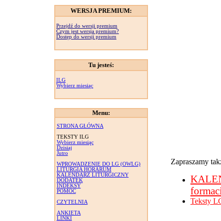
WERSJA PREMIUM:
Przejdź do wersji premium
Czym jest wersja premium?
Dostęp do wersji premium
Tu jesteś:
ILG
Wybierz miesiąc
Menu:
STRONA GŁÓWNA
TEKSTY ILG
Wybierz miesiąc
Dzisiaj
Jutro
Zapraszamy takż
WPROWADZENIE DO LG (OWLG)
LITURGIA HORARUM
KALENDARZ LITURGICZNY
KALE
DODATEK
INDEKSY
formac
POMOC
Teksty L
CZYTELNIA
ANKIETA
LINKI