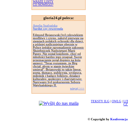
WASZE LISTY
CO NOWEGO?
gloria24.pl poleca:
Amelia Szafrańska
Surdut czy rewerenda
Edmund Bojanowski był człowiekiem
modlitwy i czynu, założył pierwsze na
ziemiach polskich ochronki dla dzieci,
a później najliczniejsze obecnie w
Polsce żeńskie zgromadzenie zakonnic
Służebniczek Najświętszej Marii
Panny. Nie został księdzem, choć od
młodości bardzo tego pragnął. Swoje
przeznaczenie pojął dopiero na łożu
smierci: "Teraz rozumiem, że Bóg
chciał, abym w stanie świeckim
umierał". Bojanowski to także literat,
poeta, tłumacz, publicysta, wydawca,
miłośnik i badacz folkloru, działacz
kulturalny, społeczny i charytatywny.
Nazywany był prekursorem Soboru
Watykańskiego II.
więcej >>>
TEKSTY ILG
|
OWLG
|
LI
CZ
© Copyright by
Konferencja 