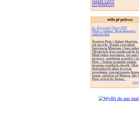
WASZE LISTY
CO NOWEGO?
tolle.pl poleca:
ks. Krzysztof Wons SDS
Piotr i Judasz. Dwie historie i
miłosierdzie
Szymon Piotr i Judasz Iskariota.
ich łączyło. Przede wszystkim
fascynacja Mistrzem i Jego miłoś
Obydwóch Jezus umiłował do k
Mieli jedno powołanie, ten sam
życiowy, wspólnotę uczniów i mi
Piotr, i Judasz posiadali władzę
leczenia wszelkich chorób. Obaj
doświadczyli także kryzysu
powołania, rozczarowania Jezus
buntu, odejścia od Mistrza. Ale 
Piotr wrócił do Jezusa...
więc