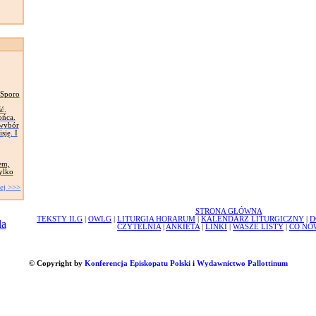
 Sporo
ć.
ońca.
 wybór
sję. I
em,
tylko
ej >>>
STRONA GŁÓWNA
TEKSTY ILG
|
OWLG
|
LITURGIA HORARUM
|
KALENDARZ LITURGICZNY
|
D
CZYTELNIA
|
ANKIETA
|
LINKI
|
WASZE LISTY
|
CO NO
© Copyright by
Konferencja Episkopatu Polski
i
Wydawnictwo Pallottinum