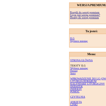
WERSJA PREMIUM
Przejdź do wersji premium
Czym jest wersja premium?
Dostęp do wersji premium
Tu jesteś:
ILG
Wybierz miesiąc
Menu:
STRONA GŁÓWNA
TEKSTY ILG
Wybierz miesiąc
Dzisiaj
Jutro
WPROWADZENIE DO LG (OW
LITURGIA HORARUM
KALENDARZ LITURGICZNY
DODATEK
INDEKSY
POMOC
CZYTELNIA
ANKIETA
LINKI