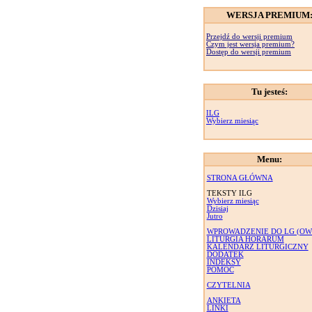
WERSJA PREMIUM
Przejdź do wersji premium
Czym jest wersja premium?
Dostęp do wersji premium
Tu jesteś:
ILG
Wybierz miesiąc
Menu:
STRONA GŁÓWNA
TEKSTY ILG
Wybierz miesiąc
Dzisiaj
Jutro
WPROWADZENIE DO LG (OW
LITURGIA HORARUM
KALENDARZ LITURGICZNY
DODATEK
INDEKSY
POMOC
CZYTELNIA
ANKIETA
LINKI