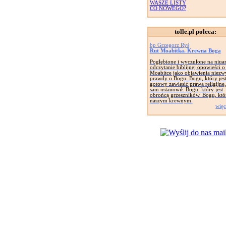
WASZE LISTY
CO NOWEGO?
tolle.pl poleca:
bp Grzegorz Ryś
Rut Moabitka. Krewna Boga
Pogłębione i wyczulone na niua
odczytanie biblijnej opowieści o
Moabitce jako objawienia niezw
prawdy o Bogu. Bogu, który jes
gotowy zawiesić prawa religijne,
sam ustanowił. Bogu, który jest
obrońcą grzeszników. Bogu, któr
naszym krewnym.
więc