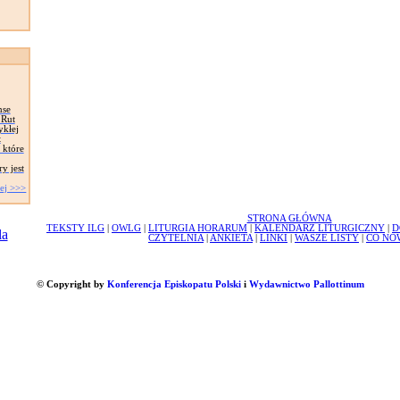
nse
 Rut
ykłej
t
 które
y jest
ej >>>
STRONA GŁÓWNA
TEKSTY ILG
|
OWLG
|
LITURGIA HORARUM
|
KALENDARZ LITURGICZNY
|
D
CZYTELNIA
|
ANKIETA
|
LINKI
|
WASZE LISTY
|
CO NO
© Copyright by
Konferencja Episkopatu Polski
i
Wydawnictwo Pallottinum