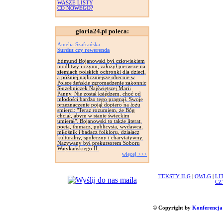
WASZE LISTY
CO NOWEGO?
gloria24.pl poleca:
Amelia Szafrańska
Surdut czy rewerenda
Edmund Bojanowski był człowiekiem
modlitwy i czynu, założył pierwsze na
ziemiach polskich ochronki dla dzieci,
a później najliczniejsze obecnie w
Polsce żeńskie zgromadzenie zakonnic
Służebniczek Najświętszej Marii
Panny. Nie został księdzem, choć od
młodości bardzo tego pragnął. Swoje
przeznaczenie pojął dopiero na łożu
smierci: "Teraz rozumiem, że Bóg
chciał, abym w stanie świeckim
umierał". Bojanowski to także literat,
poeta, tłumacz, publicysta, wydawca,
miłośnik i badacz folkloru, działacz
kulturalny, społeczny i charytatywny.
Nazywany był prekursorem Soboru
Watykańskiego II.
więcej >>>
TEKSTY ILG
|
OWLG
|
LI
CZ
© Copyright by
Konferencja 