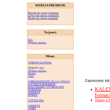
WERSJA PREMIUM:
Przejdź do wersji premium
Czym jest wersja premium?
Dostęp do wersji premium
Tu jesteś:
ILG
Wybierz miesiąc
Menu:
STRONA GŁÓWNA
TEKSTY ILG
Wybierz miesiąc
Dzisiaj
Jutro
Zapraszamy takż
WPROWADZENIE DO LG (OWLG)
LITURGIA HORARUM
KALENDARZ LITURGICZNY
KALE
DODATEK
INDEKSY
formac
POMOC
Teksty L
CZYTELNIA
ANKIETA
LINKI