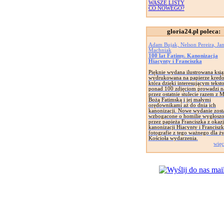
WASZE LISTY
CO NOWEGO?
gloria24.pl poleca:
Adam Bujak, Nelson Pereira, Ja
Machniak
100 lat Fatimy. Kanonizacja
Hiacynty i Franciszka
Pięknie wydana ilustrowana ksi
wydrukowana na papierze kred
która dzięki interesującym tekst
ponad 100 zdjęciom prowadzi n
przez ostatnie stulecie razem z 
Bożą Fatimską i jej małymi
orędownikami aż do dnia ich
kanonizacji. Nowe wydanie zost
wzbogacone o homilie wygłosz
przez papieża Franciszka z okazj
kanonizacji Hiacynty i Franciszk
fotografie z tego ważnego dla ży
Kościoła wydarzenia.
więc