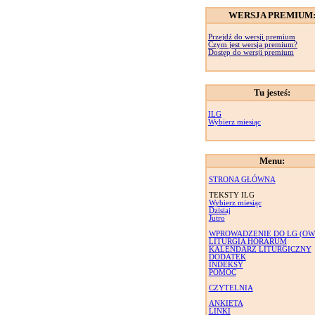
WERSJA PREMIUM
Przejdź do wersji premium
Czym jest wersja premium?
Dostęp do wersji premium
Tu jesteś:
ILG
Wybierz miesiąc
Menu:
STRONA GŁÓWNA
TEKSTY ILG
Wybierz miesiąc
Dzisiaj
Jutro
WPROWADZENIE DO LG (OW
LITURGIA HORARUM
KALENDARZ LITURGICZNY
DODATEK
INDEKSY
POMOC
CZYTELNIA
ANKIETA
LINKI