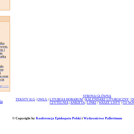
n
ążka
owym,
om i
as
Matką
ało
one
i
a oraz
cia
ej >>>
STRONA GŁÓWNA
TEKSTY ILG
|
OWLG
|
LITURGIA HORARUM
|
KALENDARZ LITURGICZNY
|
D
CZYTELNIA
|
ANKIETA
|
LINKI
|
WASZE LISTY
|
CO NO
© Copyright by
Konferencja Episkopatu Polski
i
Wydawnictwo Pallottinum