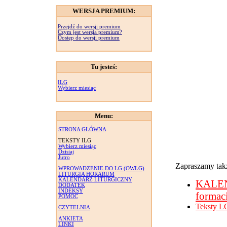
WERSJA PREMIUM:
Przejdź do wersji premium
Czym jest wersja premium?
Dostęp do wersji premium
Tu jesteś:
ILG
Wybierz miesiąc
Menu:
STRONA GŁÓWNA
TEKSTY ILG
Wybierz miesiąc
Dzisiaj
Jutro
Zapraszamy takż
WPROWADZENIE DO LG (OWLG)
LITURGIA HORARUM
KALENDARZ LITURGICZNY
KALE
DODATEK
INDEKSY
formac
POMOC
Teksty L
CZYTELNIA
ANKIETA
LINKI