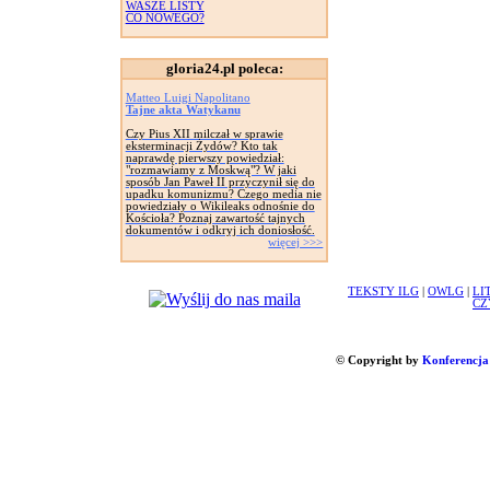
WASZE LISTY
CO NOWEGO?
gloria24.pl poleca:
Matteo Luigi Napolitano
Tajne akta Watykanu
Czy Pius XII milczał w sprawie
eksterminacji Żydów? Kto tak
naprawdę pierwszy powiedział:
"rozmawiamy z Moskwą"? W jaki
sposób Jan Paweł II przyczynił się do
upadku komunizmu? Czego media nie
powiedziały o Wikileaks odnośnie do
Kościoła? Poznaj zawartość tajnych
dokumentów i odkryj ich doniosłość.
więcej >>>
TEKSTY ILG
|
OWLG
|
LI
CZ
© Copyright by
Konferencja 