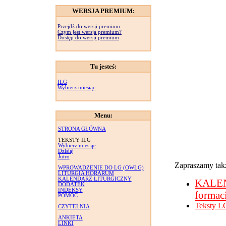
WERSJA PREMIUM:
Przejdź do wersji premium
Czym jest wersja premium?
Dostęp do wersji premium
Tu jesteś:
ILG
Wybierz miesiąc
Menu:
STRONA GŁÓWNA
TEKSTY ILG
Wybierz miesiąc
Dzisiaj
Jutro
Zapraszamy takż
WPROWADZENIE DO LG (OWLG)
LITURGIA HORARUM
KALENDARZ LITURGICZNY
KALE
DODATEK
INDEKSY
formac
POMOC
Teksty L
CZYTELNIA
ANKIETA
LINKI