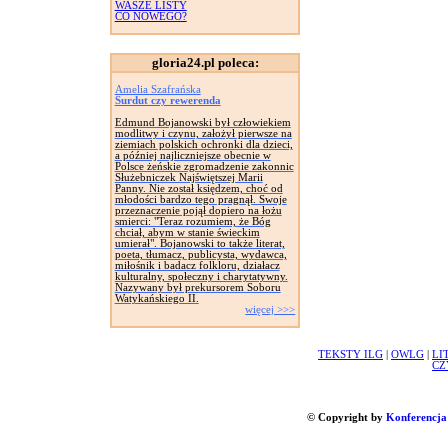
WASZE LISTY
CO NOWEGO?
gloria24.pl poleca:
Amelia Szafrańska
Surdut czy rewerenda
Edmund Bojanowski był człowiekiem
modlitwy i czynu, założył pierwsze na
ziemiach polskich ochronki dla dzieci,
a później najliczniejsze obecnie w
Polsce żeńskie zgromadzenie zakonnic
Służebniczek Najświętszej Marii
Panny. Nie został księdzem, choć od
młodości bardzo tego pragnął. Swoje
przeznaczenie pojął dopiero na łożu
smierci: "Teraz rozumiem, że Bóg
chciał, abym w stanie świeckim
umierał". Bojanowski to także literat,
poeta, tłumacz, publicysta, wydawca,
miłośnik i badacz folkloru, działacz
kulturalny, społeczny i charytatywny.
Nazywany był prekursorem Soboru
Watykańskiego II.
więcej >>>
TEKSTY ILG
|
OWLG
|
LI
CZ
© Copyright by
Konferencja 