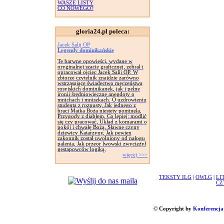
WASZE LISTY
CO NOWEGO?
gloria24.pl poleca:
Jacek Salij OP
Legendy dominikańskie
Te barwne opowieści, wydane w
oryginalnej szacie graficznej, zebrał i
opracował ojciec Jacek Salij OP. W
zbiorze czytelnik znajdzie zarówno
wstrząsające świadectwo męczeństwa
rosyjskich dominikanek, jak i pełne
ironii średniowieczne anegdoty o
mnichach i mniszkach. O uzdrowieniu
studenta z rozpusty, Jak jednego z
braci Matka Boża niestety pominęła,
Przygody z diabłem, Co lepiej: modlić
się czy pracować, Układ z komarami o
pokój i chwałę Bożą, Sławne czyny
dziewicy Katarzyny, Jak pewien
zakonnik został uwolniony od nałogu
palenia, Jak przeor lwowski zwyciężył
gestapowców logiką.
więcej >>>
TEKSTY ILG
|
OWLG
|
LI
CZ
© Copyright by
Konferencja 