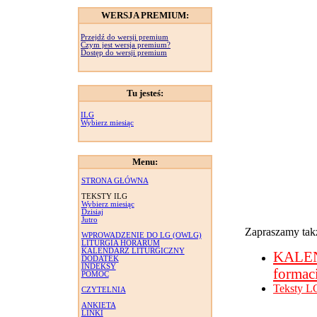
WERSJA PREMIUM:
Przejdź do wersji premium
Czym jest wersja premium?
Dostęp do wersji premium
Tu jesteś:
ILG
Wybierz miesiąc
Menu:
STRONA GŁÓWNA
TEKSTY ILG
Wybierz miesiąc
Dzisiaj
Jutro
Zapraszamy takż
WPROWADZENIE DO LG (OWLG)
LITURGIA HORARUM
KALENDARZ LITURGICZNY
KALE
DODATEK
INDEKSY
formac
POMOC
Teksty L
CZYTELNIA
ANKIETA
LINKI