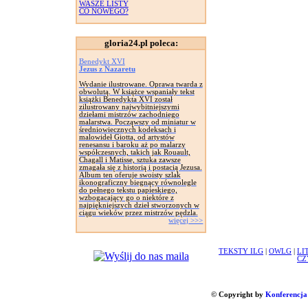
WASZE LISTY
CO NOWEGO?
gloria24.pl poleca:
Benedykt XVI
Jezus z Nazaretu
Wydanie ilustrowane. Oprawa twarda z
obwolutą. W książce wspaniały tekst
książki Benedykta XVI został
zilustrowany najwybitniejszymi
dziełami mistrzów zachodniego
malarstwa. Począwszy od miniatur w
średniowiecznych kodeksach i
malowideł Giotta, od artystów
renesansu i baroku aż po malarzy
współczesnych, takich jak Rouault,
Chagall i Matisse, sztuka zawsze
zmagała się z historią i postacią Jezusa.
Album ten oferuje swoisty szlak
ikonograficzny biegnący równolegle
do pełnego tekstu papieskiego,
wzbogacający go o niektóre z
najpiękniejszych dzieł stworzonych w
ciągu wieków przez mistrzów pędzla.
więcej >>>
TEKSTY ILG
|
OWLG
|
LI
CZ
© Copyright by
Konferencja 