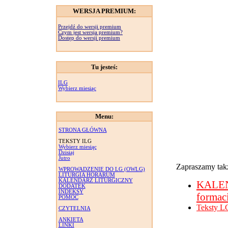
WERSJA PREMIUM:
Przejdź do wersji premium
Czym jest wersja premium?
Dostęp do wersji premium
Tu jesteś:
ILG
Wybierz miesiąc
Menu:
STRONA GŁÓWNA
TEKSTY ILG
Wybierz miesiąc
Dzisiaj
Jutro
Zapraszamy takż
WPROWADZENIE DO LG (OWLG)
LITURGIA HORARUM
KALENDARZ LITURGICZNY
KALE
DODATEK
INDEKSY
formac
POMOC
Teksty L
CZYTELNIA
ANKIETA
LINKI