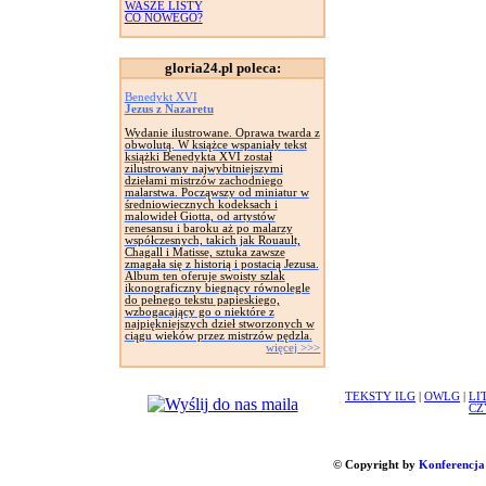
WASZE LISTY
CO NOWEGO?
gloria24.pl poleca:
Benedykt XVI
Jezus z Nazaretu
Wydanie ilustrowane. Oprawa twarda z
obwolutą. W książce wspaniały tekst
książki Benedykta XVI został
zilustrowany najwybitniejszymi
dziełami mistrzów zachodniego
malarstwa. Począwszy od miniatur w
średniowiecznych kodeksach i
malowideł Giotta, od artystów
renesansu i baroku aż po malarzy
współczesnych, takich jak Rouault,
Chagall i Matisse, sztuka zawsze
zmagała się z historią i postacią Jezusa.
Album ten oferuje swoisty szlak
ikonograficzny biegnący równolegle
do pełnego tekstu papieskiego,
wzbogacający go o niektóre z
najpiękniejszych dzieł stworzonych w
ciągu wieków przez mistrzów pędzla.
więcej >>>
TEKSTY ILG
|
OWLG
|
LI
CZ
© Copyright by
Konferencja 