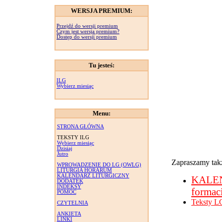
WERSJA PREMIUM:
Przejdź do wersji premium
Czym jest wersja premium?
Dostęp do wersji premium
Tu jesteś:
ILG
Wybierz miesiąc
Menu:
STRONA GŁÓWNA
TEKSTY ILG
Wybierz miesiąc
Dzisiaj
Jutro
Zapraszamy takż
WPROWADZENIE DO LG (OWLG)
LITURGIA HORARUM
KALENDARZ LITURGICZNY
KALE
DODATEK
INDEKSY
formac
POMOC
Teksty L
CZYTELNIA
ANKIETA
LINKI