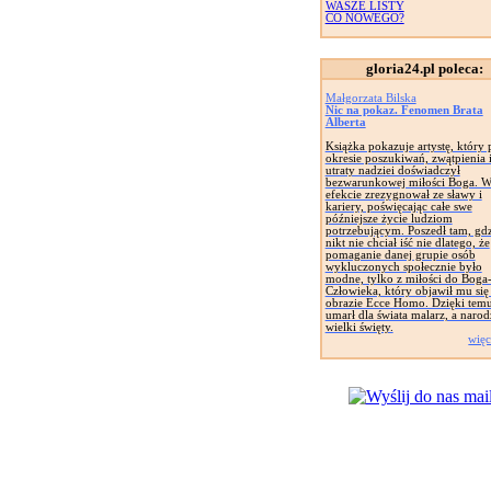
WASZE LISTY
CO NOWEGO?
gloria24.pl poleca:
Małgorzata Bilska
Nic na pokaz. Fenomen Brata
Alberta
Książka pokazuje artystę, który 
okresie poszukiwań, zwątpienia 
utraty nadziei doświadczył
bezwarunkowej miłości Boga. 
efekcie zrezygnował ze sławy i
kariery, poświęcając całe swe
późniejsze życie ludziom
potrzebującym. Poszedł tam, gdz
nikt nie chciał iść nie dlatego, że
pomaganie danej grupie osób
wykluczonych społecznie było
modne, tylko z miłości do Boga
Człowieka, który objawił mu się
obrazie Ecce Homo. Dzięki tem
umarł dla świata malarz, a narodz
wielki święty.
więc