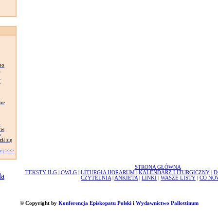
po
i
W
ie
-
 w
u
ił się
ej >>>
STRONA GŁÓWNA
TEKSTY ILG
|
OWLG
|
LITURGIA HORARUM
|
KALENDARZ LITURGICZNY
|
D
CZYTELNIA
|
ANKIETA
|
LINKI
|
WASZE LISTY
|
CO NO
© Copyright by
Konferencja Episkopatu Polski
i
Wydawnictwo Pallottinum