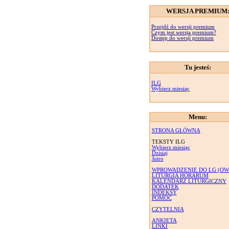
WERSJA PREMIUM
Przejdź do wersji premium
Czym jest wersja premium?
Dostęp do wersji premium
Tu jesteś:
ILG
Wybierz miesiąc
Menu:
STRONA GŁÓWNA
TEKSTY ILG
Wybierz miesiąc
Dzisiaj
Jutro
WPROWADZENIE DO LG (OW
LITURGIA HORARUM
KALENDARZ LITURGICZNY
DODATEK
INDEKSY
POMOC
CZYTELNIA
ANKIETA
LINKI