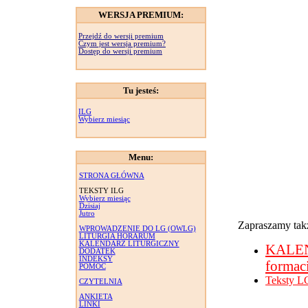
WERSJA PREMIUM:
Przejdź do wersji premium
Czym jest wersja premium?
Dostęp do wersji premium
Tu jesteś:
ILG
Wybierz miesiąc
Menu:
STRONA GŁÓWNA
TEKSTY ILG
Wybierz miesiąc
Dzisiaj
Jutro
Zapraszamy takż
WPROWADZENIE DO LG (OWLG)
LITURGIA HORARUM
KALENDARZ LITURGICZNY
KALE
DODATEK
INDEKSY
formac
POMOC
Teksty L
CZYTELNIA
ANKIETA
LINKI