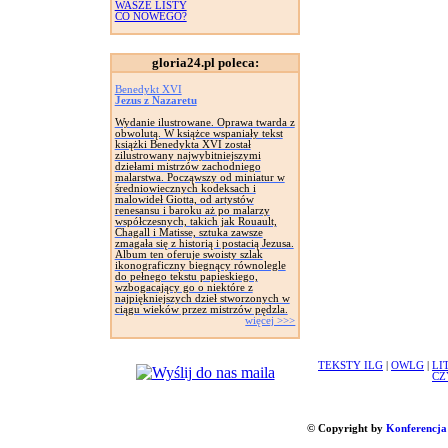
WASZE LISTY
CO NOWEGO?
gloria24.pl poleca:
Benedykt XVI
Jezus z Nazaretu
Wydanie ilustrowane. Oprawa twarda z
obwolutą. W książce wspaniały tekst
książki Benedykta XVI został
zilustrowany najwybitniejszymi
dziełami mistrzów zachodniego
malarstwa. Począwszy od miniatur w
średniowiecznych kodeksach i
malowideł Giotta, od artystów
renesansu i baroku aż po malarzy
współczesnych, takich jak Rouault,
Chagall i Matisse, sztuka zawsze
zmagała się z historią i postacią Jezusa.
Album ten oferuje swoisty szlak
ikonograficzny biegnący równolegle
do pełnego tekstu papieskiego,
wzbogacający go o niektóre z
najpiękniejszych dzieł stworzonych w
ciągu wieków przez mistrzów pędzla.
więcej >>>
TEKSTY ILG
|
OWLG
|
LI
CZ
© Copyright by
Konferencja 