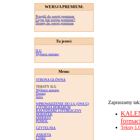
WERSJA PREMIUM:
Przejdź do wersji premium
Czym jest wersja premium?
Dostęp do wersji premium
Tu jesteś:
ILG
Wybierz miesiąc
Menu:
STRONA GŁÓWNA
TEKSTY ILG
Wybierz miesiąc
Dzisiaj
Jutro
Zapraszamy takż
WPROWADZENIE DO LG (OWLG)
LITURGIA HORARUM
KALENDARZ LITURGICZNY
KALE
DODATEK
INDEKSY
formac
POMOC
Teksty L
CZYTELNIA
ANKIETA
LINKI