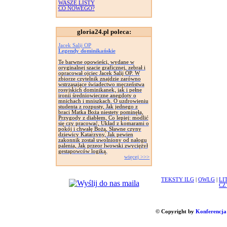
WASZE LISTY
CO NOWEGO?
gloria24.pl poleca:
Jacek Salij OP
Legendy dominikańskie
Te barwne opowieści, wydane w
oryginalnej szacie graficznej, zebrał i
opracował ojciec Jacek Salij OP. W
zbiorze czytelnik znajdzie zarówno
wstrząsające świadectwo męczeństwa
rosyjskich dominikanek, jak i pełne
ironii średniowieczne anegdoty o
mnichach i mniszkach. O uzdrowieniu
studenta z rozpusty, Jak jednego z
braci Matka Boża niestety pominęła,
Przygody z diabłem, Co lepiej: modlić
się czy pracować, Układ z komarami o
pokój i chwałę Bożą, Sławne czyny
dziewicy Katarzyny, Jak pewien
zakonnik został uwolniony od nałogu
palenia, Jak przeor lwowski zwyciężył
gestapowców logiką.
więcej >>>
TEKSTY ILG
|
OWLG
|
LI
CZ
© Copyright by
Konferencja 