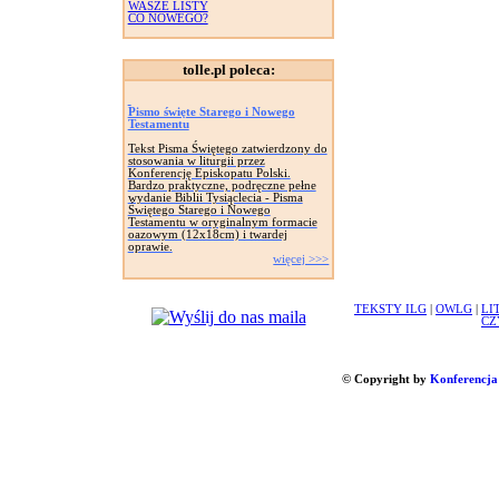
WASZE LISTY
CO NOWEGO?
tolle.pl poleca:
Pismo święte Starego i Nowego
Testamentu
Tekst Pisma Świętego zatwierdzony do
stosowania w liturgii przez
Konferencję Episkopatu Polski.
Bardzo praktyczne, podręczne pełne
wydanie Biblii Tysiąclecia - Pisma
Świętego Starego i Nowego
Testamentu w oryginalnym formacie
oazowym (12x18cm) i twardej
oprawie.
więcej >>>
TEKSTY ILG
|
OWLG
|
LI
CZ
© Copyright by
Konferencja 