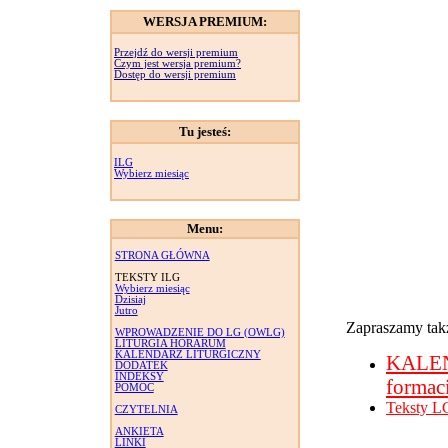
WERSJA PREMIUM:
Przejdź do wersji premium
Czym jest wersja premium?
Dostęp do wersji premium
Tu jesteś:
ILG
Wybierz miesiąc
Menu:
STRONA GŁÓWNA
TEKSTY ILG
Wybierz miesiąc
Dzisiaj
Jutro
Zapraszamy takż
WPROWADZENIE DO LG (OWLG)
LITURGIA HORARUM
KALENDARZ LITURGICZNY
KALE
DODATEK
INDEKSY
formac
POMOC
Teksty L
CZYTELNIA
ANKIETA
LINKI