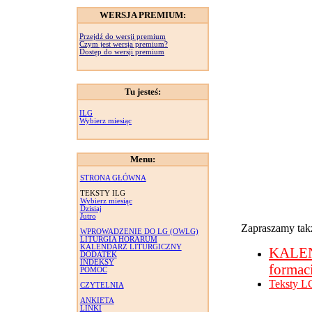
WERSJA PREMIUM:
Przejdź do wersji premium
Czym jest wersja premium?
Dostęp do wersji premium
Tu jesteś:
ILG
Wybierz miesiąc
Menu:
STRONA GŁÓWNA
TEKSTY ILG
Wybierz miesiąc
Dzisiaj
Jutro
Zapraszamy takż
WPROWADZENIE DO LG (OWLG)
LITURGIA HORARUM
KALENDARZ LITURGICZNY
KALE
DODATEK
INDEKSY
formac
POMOC
Teksty L
CZYTELNIA
ANKIETA
LINKI