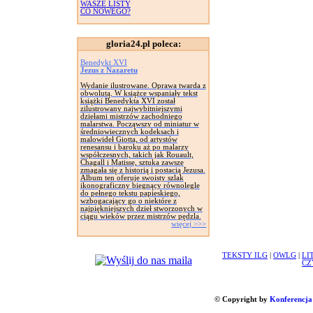
WASZE LISTY
CO NOWEGO?
gloria24.pl poleca:
Benedykt XVI
Jezus z Nazaretu
Wydanie ilustrowane. Oprawa twarda z
obwolutą. W książce wspaniały tekst
książki Benedykta XVI został
zilustrowany najwybitniejszymi
dziełami mistrzów zachodniego
malarstwa. Począwszy od miniatur w
średniowiecznych kodeksach i
malowideł Giotta, od artystów
renesansu i baroku aż po malarzy
współczesnych, takich jak Rouault,
Chagall i Matisse, sztuka zawsze
zmagała się z historią i postacią Jezusa.
Album ten oferuje swoisty szlak
ikonograficzny biegnący równolegle
do pełnego tekstu papieskiego,
wzbogacający go o niektóre z
najpiękniejszych dzieł stworzonych w
ciągu wieków przez mistrzów pędzla.
więcej >>>
TEKSTY ILG
|
OWLG
|
LI
CZ
© Copyright by
Konferencja 