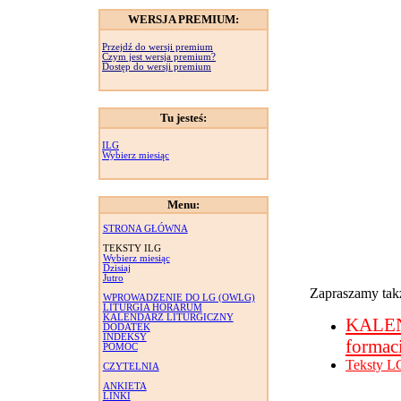
WERSJA PREMIUM:
Przejdź do wersji premium
Czym jest wersja premium?
Dostęp do wersji premium
Tu jesteś:
ILG
Wybierz miesiąc
Menu:
STRONA GŁÓWNA
TEKSTY ILG
Wybierz miesiąc
Dzisiaj
Jutro
Zapraszamy takż
WPROWADZENIE DO LG (OWLG)
LITURGIA HORARUM
KALENDARZ LITURGICZNY
KALE
DODATEK
INDEKSY
formac
POMOC
Teksty L
CZYTELNIA
ANKIETA
LINKI