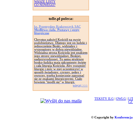
WASZE LISTY
CO NOWEGO?
tolle.pl poleca:
ks. Przemysław Krakowczyk SAC
Modlitwa ciała. Postawy i gesty
liturgiczne
Chrystus założył Kościół na swoje
podobieństwo. Dlatego jest on ludzki i
jednocześnie Boski, widzialny i
wyposażony w dobra niewidzialne.
Widzialna strona Kościoła jest znakiem
jego strony niewidzialnej, Boskiej,
nadprzyrodzonej. Tę samą strukturę
bosko-ludzką mają sakramenty święte
i cała liturgia Kościoła. Aby rozumieć
liturgię i móc w niej uczestniczyć w
sposób świadomy, czynny, pełny i
owocny, trzeba koniecznie zapoznać
się ze znakami liturgicznymi. Ciało
bowiem "modli się" w liturgii.
więcej >>>
TEKSTY ILG
|
OWLG
|
LI
CZ
© Copyright by
Konferencja 