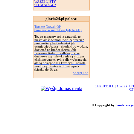
WASZE LISTY
CO NOWEGO?
gloria24.pl poleca:
Tomasz Nowak OP
Śmiałość w modlitwie (płyta CD)
To, co możemy sobie zarzucić, to
nieśmiałość w modlitwie. A przecież
powinniśmy być odważni jak
uczniowie Jezusa - chodzić po wodzie,
docierać na krańce świata. Jak
zapewnia Autor, modlitwa, życie
duchowe czy mistyka nie są niczym
ekskluzywnym, tylko dla wybranych,
ale są dostępne dla każdego. Prostota
modlitwy i śmiałość to najlepsza
ścieżka do Boga.
więcej >>>
TEKSTY ILG
|
OWLG
|
LI
CZ
© Copyright by
Konferencja 