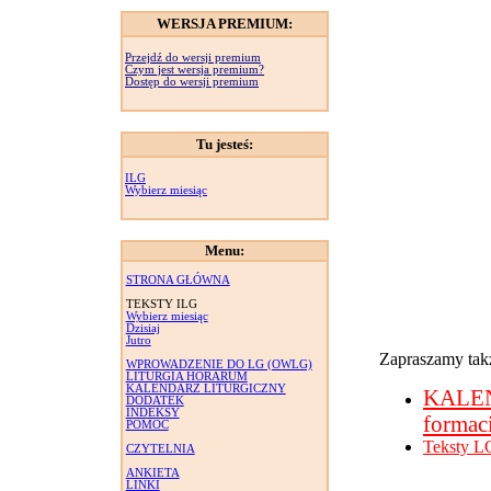
WERSJA PREMIUM:
Przejdź do wersji premium
Czym jest wersja premium?
Dostęp do wersji premium
Tu jesteś:
ILG
Wybierz miesiąc
Menu:
STRONA GŁÓWNA
TEKSTY ILG
Wybierz miesiąc
Dzisiaj
Jutro
Zapraszamy takż
WPROWADZENIE DO LG (OWLG)
LITURGIA HORARUM
KALENDARZ LITURGICZNY
KALE
DODATEK
INDEKSY
formac
POMOC
Teksty L
CZYTELNIA
ANKIETA
LINKI