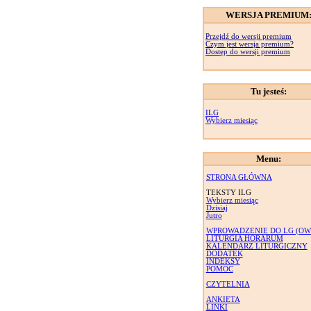
WERSJA PREMIUM
Przejdź do wersji premium
Czym jest wersja premium?
Dostęp do wersji premium
Tu jesteś:
ILG
Wybierz miesiąc
Menu:
STRONA GŁÓWNA
TEKSTY ILG
Wybierz miesiąc
Dzisiaj
Jutro
WPROWADZENIE DO LG (OW
LITURGIA HORARUM
KALENDARZ LITURGICZNY
DODATEK
INDEKSY
POMOC
CZYTELNIA
ANKIETA
LINKI