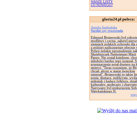
WASZE LISTY
CO NOWEGO?
gloria24.pl poleca:
Amelia Szafrańska
Surdut czy rewerenda
Edmund Bojanowski był człowi
modlitwy i czynu, założył pierw
ziemiach polskich ochronki dla d
a później najliczniejsze obecnie
Polsce żeńskie zgromadzenie za
Służebniczek Najświętszej Marii
Panny. Nie został księdzem, cho
młodości bardzo tego pragnął. 
przeznaczenie pojął dopiero na 
smierci: "Teraz rozumiem, że Bó
chciał, abym w stanie świeckim
umierał". Bojanowski to także lit
poeta, tłumacz, publicysta, wyd
miłośnik i badacz folkloru, dział
kulturalny, społeczny i charytat
Nazywany był prekursorem Sob
Watykańskiego II.
więc