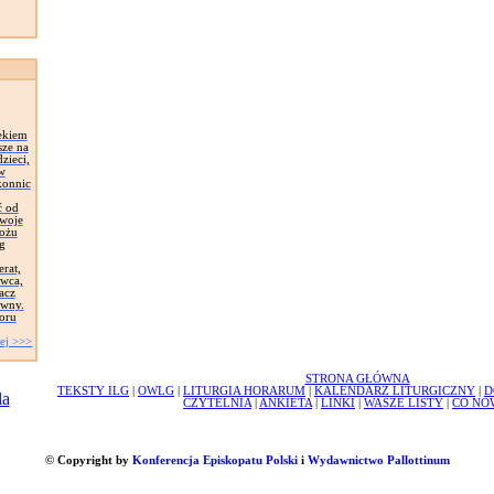
ekiem
sze na
zieci,
 w
konnic
ć od
Swoje
łożu
g
erat,
awca,
acz
ywny.
oru
ej >>>
STRONA GŁÓWNA
TEKSTY ILG
|
OWLG
|
LITURGIA HORARUM
|
KALENDARZ LITURGICZNY
|
D
CZYTELNIA
|
ANKIETA
|
LINKI
|
WASZE LISTY
|
CO NO
© Copyright by
Konferencja Episkopatu Polski
i
Wydawnictwo Pallottinum