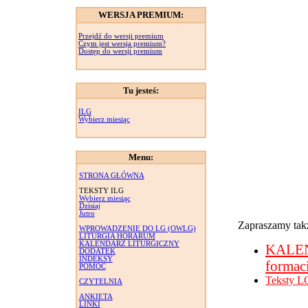
WERSJA PREMIUM:
Przejdź do wersji premium
Czym jest wersja premium?
Dostęp do wersji premium
Tu jesteś:
ILG
Wybierz miesiąc
Menu:
STRONA GŁÓWNA
TEKSTY ILG
Wybierz miesiąc
Dzisiaj
Jutro
Zapraszamy takż
WPROWADZENIE DO LG (OWLG)
LITURGIA HORARUM
KALENDARZ LITURGICZNY
KALE
DODATEK
INDEKSY
formac
POMOC
Teksty L
CZYTELNIA
ANKIETA
LINKI