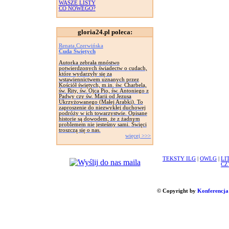
WASZE LISTY
CO NOWEGO?
gloria24.pl poleca:
Renata Czerwińska
Cuda Świętych
Autorka zebrała mnóstwo
potwierdzonych świadectw o cudach,
które wydarzyły się za
wstawiennictwem uznanych przez
Kościół świętych, m.in. św. Charbela,
św. Rity, św. Ojca Pio, św. Antoniego z
Padwy czy św. Marii od Jezusa
Ukrzyżowanego (Małej Arabki). To
zaproszenie do niezwykłej duchowej
podróży w ich towarzystwie. Opisane
historie są dowodem, że z żadnym
problemem nie jesteśmy sami. Święci
troszczą się o nas.
więcej >>>
TEKSTY ILG
|
OWLG
|
LI
CZ
© Copyright by
Konferencja 