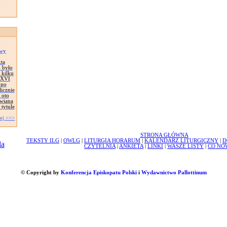
owy
ta
o było
 kilku
t XVI
 po
licznie
 oto
owiana
tytule
ej >>>
STRONA GŁÓWNA
TEKSTY ILG
|
OWLG
|
LITURGIA HORARUM
|
KALENDARZ LITURGICZNY
|
D
CZYTELNIA
|
ANKIETA
|
LINKI
|
WASZE LISTY
|
CO NO
© Copyright by
Konferencja Episkopatu Polski
i
Wydawnictwo Pallottinum