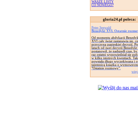
WASZE LISTY
CO NOWEGO?
gloria24.pl poleca:
Peter Seewald
Benedykt XVI. Ostatnie rozm
Od momentu abdykacji Benedyk
XVI cały świat zastanawia się, c
przyczyną papieskiej decyzji. Po
latach od swej decyzji Benedyk
postanowił, że nadszedł czas, by
raz ostatni wypowiedział się pub
w kilku istotnych kwestiach. Tak
powstała długo wyczekiwana i 
tajemnicą książka o wymownym 
"Ostatnie rozmowy".
więc