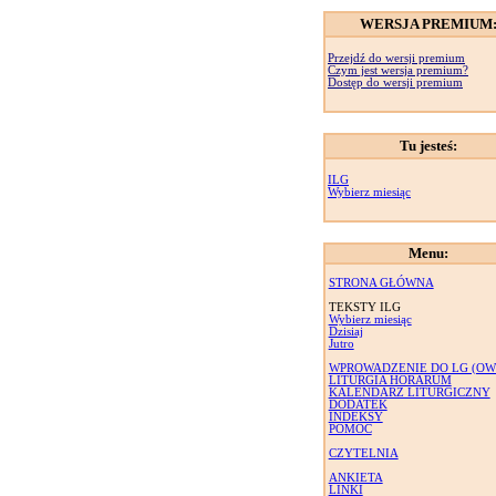
WERSJA PREMIUM
Przejdź do wersji premium
Czym jest wersja premium?
Dostęp do wersji premium
Tu jesteś:
ILG
Wybierz miesiąc
Menu:
STRONA GŁÓWNA
TEKSTY ILG
Wybierz miesiąc
Dzisiaj
Jutro
WPROWADZENIE DO LG (OW
LITURGIA HORARUM
KALENDARZ LITURGICZNY
DODATEK
INDEKSY
POMOC
CZYTELNIA
ANKIETA
LINKI