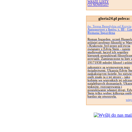
WASZE LISTY
CO NOWEGO?
gloria24.pl poleca:
św. Teresa Benedykta od Krzyża
Autoportret z listów, t. III - Li
Romana Ingardena
Roman Ingarden, uczeń Husserla
później profesor filozofii w War
i Krakowie, był przez pół życia
związany z Edytą Stein - razem
studiowali, łączył ich wspólny
kierunek poszukiwań filozoficzn
przyjaźń. Zamieszczone tu listy z
19171938 młodej filozof i późni
zakonnicy są wymownym tego
świadectwem. Ukazują Edytę St
zaskakującym świetle, bo niewie
osób znało ją z tej strony - jako
kobietę we wszystkich jej odczuc
najgłębszych doznaniach. Ukazuj
tęsknotę, rozczarowania i
poszukiwanie własnej drogi. Edy
Stein tylko wobec kilkorga osób
bardzo się otworzyła.
więc