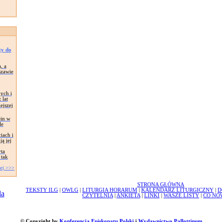
sty do
, a
szawie
ych i
 lat
ejszej
ein w
le
iach i
ą jej
ta
 tak
ej >>>
STRONA GŁÓWNA
TEKSTY ILG
|
OWLG
|
LITURGIA HORARUM
|
KALENDARZ LITURGICZNY
|
D
CZYTELNIA
|
ANKIETA
|
LINKI
|
WASZE LISTY
|
CO NO
© Copyright by
Konferencja Episkopatu Polski
i
Wydawnictwo Pallottinum