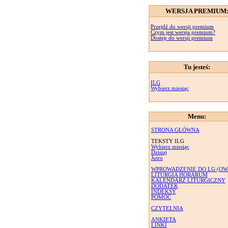
WERSJA PREMIUM
Przejdź do wersji premium
Czym jest wersja premium?
Dostęp do wersji premium
Tu jesteś:
ILG
Wybierz miesiąc
Menu:
STRONA GŁÓWNA
TEKSTY ILG
Wybierz miesiąc
Dzisiaj
Jutro
WPROWADZENIE DO LG (OW
LITURGIA HORARUM
KALENDARZ LITURGICZNY
DODATEK
INDEKSY
POMOC
CZYTELNIA
ANKIETA
LINKI