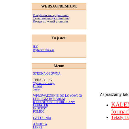
WERSJA PREMIUM:
Przejdź do wersji premium
Czym jest wersja premium?
Dostęp do wersji premium
Tu jesteś:
ILG
Wybierz miesiąc
Menu:
STRONA GŁÓWNA
TEKSTY ILG
Wybierz miesiąc
Dzisiaj
Jutro
Zapraszamy takż
WPROWADZENIE DO LG (OWLG)
LITURGIA HORARUM
KALENDARZ LITURGICZNY
KALE
DODATEK
INDEKSY
formac
POMOC
Teksty L
CZYTELNIA
ANKIETA
LINKI