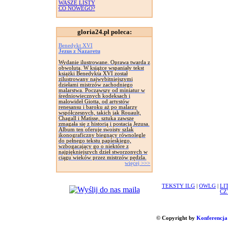
WASZE LISTY
CO NOWEGO?
gloria24.pl poleca:
Benedykt XVI
Jezus z Nazaretu
Wydanie ilustrowane. Oprawa twarda z
obwolutą. W książce wspaniały tekst
książki Benedykta XVI został
zilustrowany najwybitniejszymi
dziełami mistrzów zachodniego
malarstwa. Począwszy od miniatur w
średniowiecznych kodeksach i
malowideł Giotta, od artystów
renesansu i baroku aż po malarzy
współczesnych, takich jak Rouault,
Chagall i Matisse, sztuka zawsze
zmagała się z historią i postacią Jezusa.
Album ten oferuje swoisty szlak
ikonograficzny biegnący równolegle
do pełnego tekstu papieskiego,
wzbogacający go o niektóre z
najpiękniejszych dzieł stworzonych w
ciągu wieków przez mistrzów pędzla.
więcej >>>
TEKSTY ILG
|
OWLG
|
LI
CZ
© Copyright by
Konferencja 