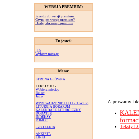
WERSJA PREMIUM:
Przejdź do wersji premium
Czym jest wersja premium?
Dostęp do wersji premium
Tu jesteś:
ILG
Wybierz miesiąc
Menu:
STRONA GŁÓWNA
TEKSTY ILG
Wybierz miesiąc
Dzisiaj
Jutro
Zapraszamy takż
WPROWADZENIE DO LG (OWLG)
LITURGIA HORARUM
KALENDARZ LITURGICZNY
KALE
DODATEK
INDEKSY
formac
POMOC
Teksty L
CZYTELNIA
ANKIETA
LINKI