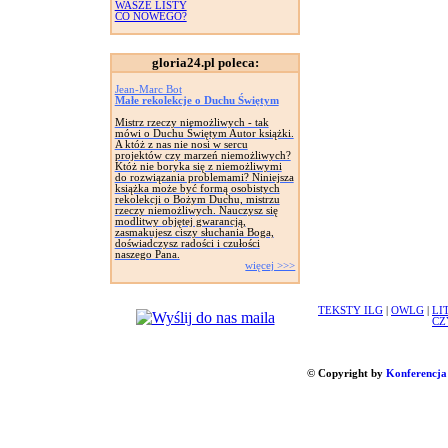
WASZE LISTY
CO NOWEGO?
gloria24.pl poleca:
Jean-Marc Bot
Małe rekolekcje o Duchu Świętym
Mistrz rzeczy niemożliwych - tak
mówi o Duchu Świętym Autor książki.
A któż z nas nie nosi w sercu
projektów czy marzeń niemożliwych?
Któż nie boryka się z niemożliwymi
do rozwiązania problemami? Niniejsza
książka może być formą osobistych
rekolekcji o Bożym Duchu, mistrzu
rzeczy niemożliwych. Nauczysz się
modlitwy objętej gwarancją,
zasmakujesz ciszy słuchania Boga,
doświadczysz radości i czułości
naszego Pana.
więcej >>>
TEKSTY ILG
|
OWLG
|
LI
CZ
© Copyright by
Konferencja 