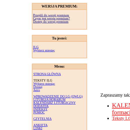
WERSJA PREMIUM:
Przejdź do wersji premium
Czym jest wersja premium?
Dostęp do wersji premium
Tu jesteś:
ILG
Wybierz miesiąc
Menu:
STRONA GŁÓWNA
TEKSTY ILG
Wybierz miesiąc
Dzisiaj
Jutro
Zapraszamy takż
WPROWADZENIE DO LG (OWLG)
LITURGIA HORARUM
KALENDARZ LITURGICZNY
KALE
DODATEK
INDEKSY
formac
POMOC
Teksty L
CZYTELNIA
ANKIETA
LINKI