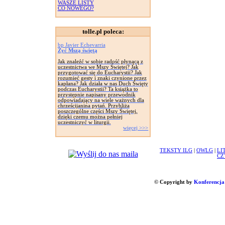
WASZE LISTY
CO NOWEGO?
tolle.pl poleca:
bp Javier Echevarria
Żyć Mszą świętą
Jak znaleźć w sobie radość płynącą z
uczestnictwa we Mszy Świętej? Jak
przygotować się do Eucharystii? Jak
rozumieć gesty i znaki czynione przez
kapłana? Jak działa w nas Duch Święty
podczas Eucharystii? Ta książka to
przystępnie napisany przewodnik
odpowiadający na wiele ważnych dla
chrześcijanina pytań. Przybliża
poszczególne części Mszy Świętej,
dzięki czemu można pełniej
uczestniczyć w liturgii.
więcej >>>
TEKSTY ILG
|
OWLG
|
LI
CZ
© Copyright by
Konferencja 