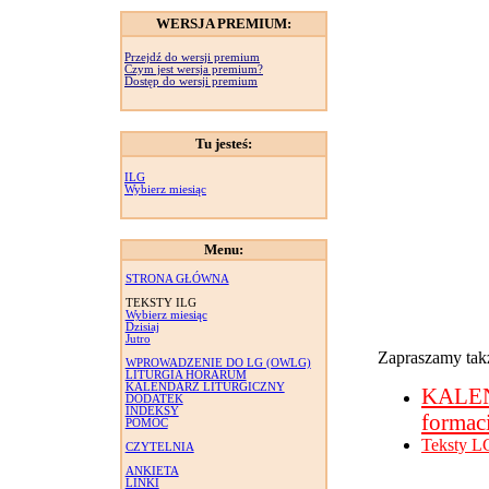
WERSJA PREMIUM:
Przejdź do wersji premium
Czym jest wersja premium?
Dostęp do wersji premium
Tu jesteś:
ILG
Wybierz miesiąc
Menu:
STRONA GŁÓWNA
TEKSTY ILG
Wybierz miesiąc
Dzisiaj
Jutro
Zapraszamy takż
WPROWADZENIE DO LG (OWLG)
LITURGIA HORARUM
KALENDARZ LITURGICZNY
KALE
DODATEK
INDEKSY
formac
POMOC
Teksty L
CZYTELNIA
ANKIETA
LINKI