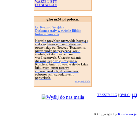
WASZE LISTY
CO NOWEGO?
gloria24.pl poleca:
ks. Ryszard Selejdak
Diakonat stały w świetle Biblii i
historii Kościoła
Książka przybliża niezwykle bogatą i
ciekawą historię urzędu diakona,
poczynając od Nowego Testamentu,
przez epokę patrystyczną, wieki
średnie, aż do czasów nam
współczesnych. Ukazuje zadania
diakona, jego rolę i miejsce w
Kościele. Autor odwołuje się do ksiąg
biblijnych, pism pisarzy
chrześcijańskich, dokumentów
soborowych, synodalnych i
papieskich.
więcej >>>
TEKSTY ILG
|
OWLG
|
LI
CZ
© Copyright by
Konferencja 