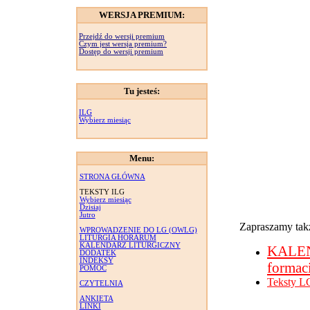
WERSJA PREMIUM:
Przejdź do wersji premium
Czym jest wersja premium?
Dostęp do wersji premium
Tu jesteś:
ILG
Wybierz miesiąc
Menu:
STRONA GŁÓWNA
TEKSTY ILG
Wybierz miesiąc
Dzisiaj
Jutro
Zapraszamy takż
WPROWADZENIE DO LG (OWLG)
LITURGIA HORARUM
KALENDARZ LITURGICZNY
KALE
DODATEK
INDEKSY
formac
POMOC
Teksty L
CZYTELNIA
ANKIETA
LINKI