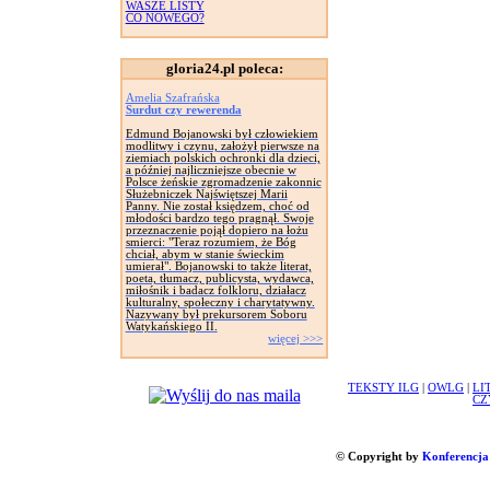
WASZE LISTY
CO NOWEGO?
gloria24.pl poleca:
Amelia Szafrańska
Surdut czy rewerenda
Edmund Bojanowski był człowiekiem
modlitwy i czynu, założył pierwsze na
ziemiach polskich ochronki dla dzieci,
a później najliczniejsze obecnie w
Polsce żeńskie zgromadzenie zakonnic
Służebniczek Najświętszej Marii
Panny. Nie został księdzem, choć od
młodości bardzo tego pragnął. Swoje
przeznaczenie pojął dopiero na łożu
smierci: "Teraz rozumiem, że Bóg
chciał, abym w stanie świeckim
umierał". Bojanowski to także literat,
poeta, tłumacz, publicysta, wydawca,
miłośnik i badacz folkloru, działacz
kulturalny, społeczny i charytatywny.
Nazywany był prekursorem Soboru
Watykańskiego II.
więcej >>>
TEKSTY ILG
|
OWLG
|
LI
CZ
© Copyright by
Konferencja 