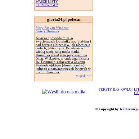
WASZE LISTY
CO NOWEGO?
gloria24.pl poleca:
Mary Fabyan Windeatt
Święty Dominik
Książka opowiada m.in. o
zwycięstwach Dominika nad diabłem i
nad herezją albigensów, jak również o
cudach, jakie czynił. Przedstawia
wielką wizję, jaką miała matka
Dominika przed jego przyjściem na
świat. W skrócie, to cudowna historia
św. Dominika, założyciela Zakonu
Kaznodziejskiego (dominikanów),
jednego z najważniejszych świętych w
historii Kościoła.
więcej >>>
TEKSTY ILG
|
OWLG
|
LI
CZ
© Copyright by
Konferencja 