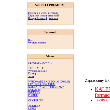
WERSJA PREMIUM:
Przejdź do wersji premium
Czym jest wersja premium?
Dostęp do wersji premium
Tu jesteś:
ILG
Wybierz miesiąc
Menu:
STRONA GŁÓWNA
TEKSTY ILG
Wybierz miesiąc
Dzisiaj
Jutro
Zapraszamy takż
WPROWADZENIE DO LG (OWLG)
LITURGIA HORARUM
KALENDARZ LITURGICZNY
KALE
DODATEK
INDEKSY
formac
POMOC
Teksty L
CZYTELNIA
ANKIETA
LINKI