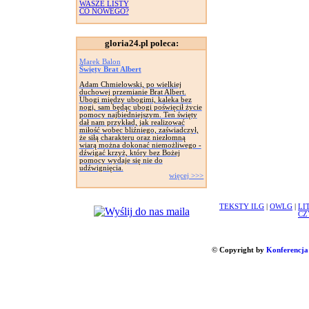
WASZE LISTY
CO NOWEGO?
gloria24.pl poleca:
Marek Balon
Święty Brat Albert
Adam Chmielowski, po wielkiej
duchowej przemianie Brat Albert.
Ubogi między ubogimi, kaleka bez
nogi, sam będąc ubogi poświęcił życie
pomocy najbiedniejszym. Ten święty
dał nam przykład, jak realizować
miłość wobec bliźniego, zaświadczył,
że siłą charakteru oraz niezłomną
wiarą można dokonać niemożliwego -
dźwigać krzyż, który bez Bożej
pomocy wydaje się nie do
udźwignięcia.
więcej >>>
TEKSTY ILG
|
OWLG
|
LI
CZ
© Copyright by
Konferencja 