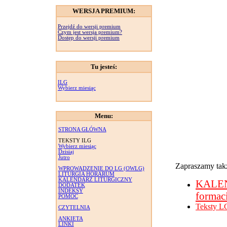
WERSJA PREMIUM:
Przejdź do wersji premium
Czym jest wersja premium?
Dostęp do wersji premium
Tu jesteś:
ILG
Wybierz miesiąc
Menu:
STRONA GŁÓWNA
TEKSTY ILG
Wybierz miesiąc
Dzisiaj
Jutro
Zapraszamy takż
WPROWADZENIE DO LG (OWLG)
LITURGIA HORARUM
KALENDARZ LITURGICZNY
KALE
DODATEK
INDEKSY
formac
POMOC
Teksty L
CZYTELNIA
ANKIETA
LINKI