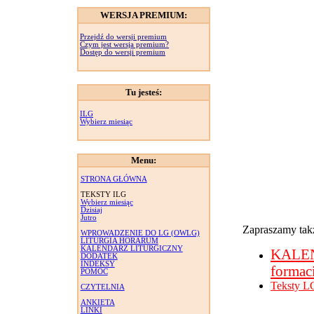
WERSJA PREMIUM:
Przejdź do wersji premium
Czym jest wersja premium?
Dostęp do wersji premium
Tu jesteś:
ILG
Wybierz miesiąc
Menu:
STRONA GŁÓWNA
TEKSTY ILG
Wybierz miesiąc
Dzisiaj
Jutro
Zapraszamy takż
WPROWADZENIE DO LG (OWLG)
LITURGIA HORARUM
KALENDARZ LITURGICZNY
KALE
DODATEK
INDEKSY
formac
POMOC
Teksty L
CZYTELNIA
ANKIETA
LINKI