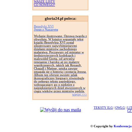
WASZE LISTY
CO NOWEGO?
gloria24.pl poleca:
Benedykt XVI
Jezus z Nazaretu
Wydanie ilustrowane. Oprawa twarda z
obwolutą. W książce wspaniały tekst
książki Benedykta XVI został
zilustrowany najwybitniejszymi
dziełami mistrzów zachodniego
malarstwa. Począwszy od miniatur w
średniowiecznych kodeksach i
malowideł Giotta, od artystów
renesansu i baroku aż po malarzy
współczesnych, takich jak Rouault,
Chagall i Matisse, sztuka zawsze
zmagała się z historią i postacią Jezusa.
Album ten oferuje swoisty szlak
ikonograficzny biegnący równolegle
do pełnego tekstu papieskiego,
wzbogacający go o niektóre z
najpiękniejszych dzieł stworzonych w
ciągu wieków przez mistrzów pędzla.
więcej >>>
TEKSTY ILG
|
OWLG
|
LI
CZ
© Copyright by
Konferencja 