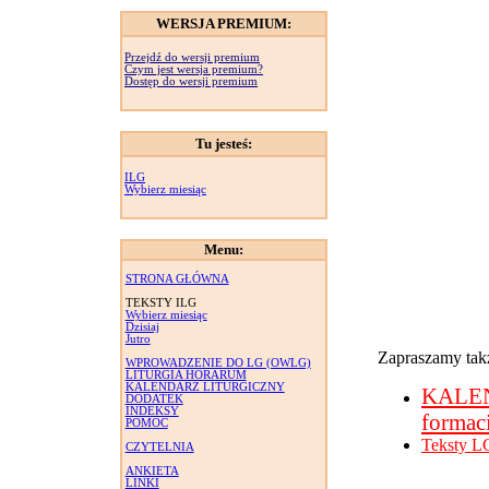
WERSJA PREMIUM:
Przejdź do wersji premium
Czym jest wersja premium?
Dostęp do wersji premium
Tu jesteś:
ILG
Wybierz miesiąc
Menu:
STRONA GŁÓWNA
TEKSTY ILG
Wybierz miesiąc
Dzisiaj
Jutro
Zapraszamy takż
WPROWADZENIE DO LG (OWLG)
LITURGIA HORARUM
KALENDARZ LITURGICZNY
KALE
DODATEK
INDEKSY
formac
POMOC
Teksty L
CZYTELNIA
ANKIETA
LINKI