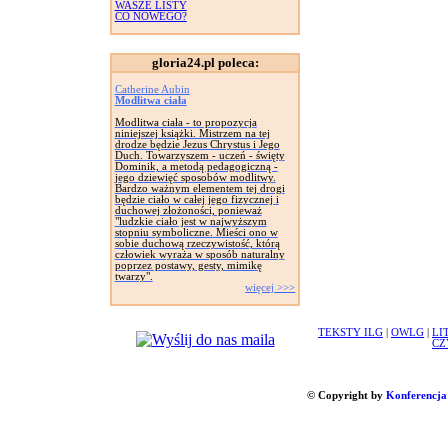
WASZE LISTY
CO NOWEGO?
gloria24.pl poleca:
Catherine Aubin
Modlitwa ciała
Modlitwa ciała - to propozycja
niniejszej książki. Mistrzem na tej
drodze będzie Jezus Chrystus i Jego
Duch. Towarzyszem - uczeń - święty
Dominik, a metodą pedagogiczną -
jego dziewięć sposobów modlitwy.
Bardzo ważnym elementem tej drogi
będzie ciało w całej jego fizycznej i
duchowej złożoności, ponieważ
"ludzkie ciało jest w najwyższym
stopniu symboliczne. Mieści ono w
sobie duchową rzeczywistość, którą
człowiek wyraża w sposób naturalny
poprzez postawy, gesty, mimikę
twarzy".
więcej >>>
TEKSTY ILG
|
OWLG
|
LI
CZ
© Copyright by
Konferencja 