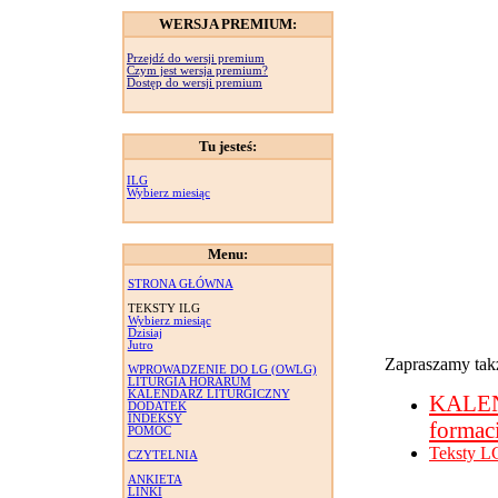
WERSJA PREMIUM:
Przejdź do wersji premium
Czym jest wersja premium?
Dostęp do wersji premium
Tu jesteś:
ILG
Wybierz miesiąc
Menu:
STRONA GŁÓWNA
TEKSTY ILG
Wybierz miesiąc
Dzisiaj
Jutro
Zapraszamy takż
WPROWADZENIE DO LG (OWLG)
LITURGIA HORARUM
KALENDARZ LITURGICZNY
KALE
DODATEK
INDEKSY
formac
POMOC
Teksty L
CZYTELNIA
ANKIETA
LINKI