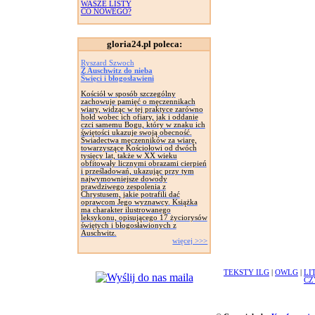
WASZE LISTY
CO NOWEGO?
gloria24.pl poleca:
Ryszard Szwoch
Z Auschwitz do nieba
Święci i błogosławieni
Kościół w sposób szczególny
zachowuje pamięć o męczennikach
wiary, widząc w tej praktyce zarówno
hołd wobec ich ofiary, jak i oddanie
czci samemu Bogu, który w znaku ich
świętości ukazuje swoją obecność.
Świadectwa męczenników za wiarę,
towarzyszące Kościołowi od dwóch
tysięcy lat, także w XX wieku
obfitowały licznymi obrazami cierpień
i prześladowań, ukazując przy tym
najwymowniejsze dowody
prawdziwego zespolenia z
Chrystusem, jakie potrafili dać
oprawcom Jego wyznawcy. Książka
ma charakter ilustrowanego
leksykonu, opisującego 17 życiorysów
świętych i błogosławionych z
Auschwitz.
więcej >>>
TEKSTY ILG
|
OWLG
|
LI
CZ