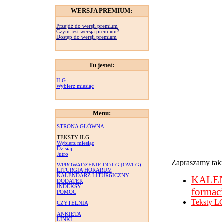
WERSJA PREMIUM:
Przejdź do wersji premium
Czym jest wersja premium?
Dostęp do wersji premium
Tu jesteś:
ILG
Wybierz miesiąc
Menu:
STRONA GŁÓWNA
TEKSTY ILG
Wybierz miesiąc
Dzisiaj
Jutro
Zapraszamy takż
WPROWADZENIE DO LG (OWLG)
LITURGIA HORARUM
KALENDARZ LITURGICZNY
KALE
DODATEK
INDEKSY
formac
POMOC
Teksty L
CZYTELNIA
ANKIETA
LINKI