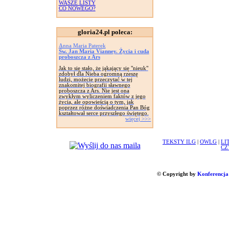
WASZE LISTY
CO NOWEGO?
gloria24.pl poleca:
Anna Maria Paterek
Św. Jan Maria Vianney. Życia i cuda
proboszcza z Ars
Jak to się stało, że jąkający się "nieuk"
zdobył dla Nieba ogromną rzeszę
ludzi, możecie przeczytać w tej
znakomitej biografii sławnego
proboszcza z Ars. Nie jest ona
zwykłym wyliczeniem faktów z jego
życia, ale opowieścią o tym, jak
poprzez różne doświadczenia Pan Bóg
kształtował serce przyszłego świętego.
więcej >>>
TEKSTY ILG
|
OWLG
|
LI
CZ
© Copyright by
Konferencja 