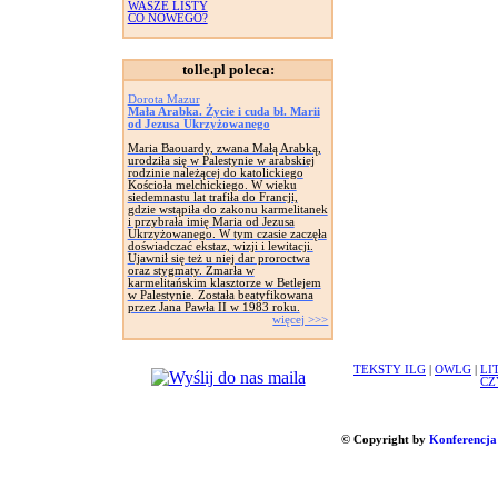
WASZE LISTY
CO NOWEGO?
tolle.pl poleca:
Dorota Mazur
Mała Arabka. Życie i cuda bł. Marii
od Jezusa Ukrzyżowanego
Maria Baouardy, zwana Małą Arabką,
urodziła się w Palestynie w arabskiej
rodzinie należącej do katolickiego
Kościoła melchickiego. W wieku
siedemnastu lat trafiła do Francji,
gdzie wstąpiła do zakonu karmelitanek
i przybrała imię Maria od Jezusa
Ukrzyżowanego. W tym czasie zaczęła
doświadczać ekstaz, wizji i lewitacji.
Ujawnił się też u niej dar proroctwa
oraz stygmaty. Zmarła w
karmelitańskim klasztorze w Betlejem
w Palestynie. Została beatyfikowana
przez Jana Pawła II w 1983 roku.
więcej >>>
TEKSTY ILG
|
OWLG
|
LI
CZ
© Copyright by
Konferencja 