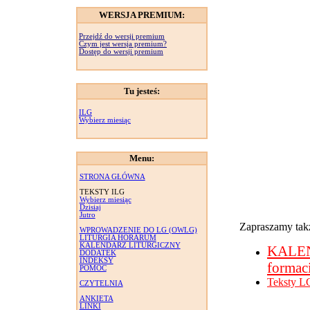
WERSJA PREMIUM:
Przejdź do wersji premium
Czym jest wersja premium?
Dostęp do wersji premium
Tu jesteś:
ILG
Wybierz miesiąc
Menu:
STRONA GŁÓWNA
TEKSTY ILG
Wybierz miesiąc
Dzisiaj
Jutro
Zapraszamy takż
WPROWADZENIE DO LG (OWLG)
LITURGIA HORARUM
KALENDARZ LITURGICZNY
KALE
DODATEK
INDEKSY
formac
POMOC
Teksty L
CZYTELNIA
ANKIETA
LINKI