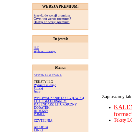
WERSJA PREMIUM:
Przejdź do wersji premium
Czym jest wersja premium?
Dostęp do wersji premium
Tu jesteś:
ILG
Wybierz miesiąc
Menu:
STRONA GŁÓWNA
TEKSTY ILG
Wybierz miesiąc
Dzisiaj
Jutro
Zapraszamy takż
WPROWADZENIE DO LG (OWLG)
LITURGIA HORARUM
KALENDARZ LITURGICZNY
KALE
DODATEK
INDEKSY
formac
POMOC
Teksty L
CZYTELNIA
ANKIETA
LINKI