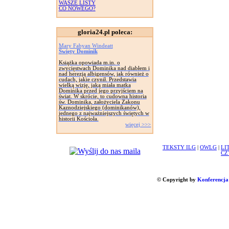
WASZE LISTY
CO NOWEGO?
gloria24.pl poleca:
Mary Fabyan Windeatt
Święty Dominik
Książka opowiada m.in. o
zwycięstwach Dominika nad diabłem i
nad herezją albigensów, jak również o
cudach, jakie czynił. Przedstawia
wielką wizję, jaką miała matka
Dominika przed jego przyjściem na
świat. W skrócie, to cudowna historia
św. Dominika, założyciela Zakonu
Kaznodziejskiego (dominikanów),
jednego z najważniejszych świętych w
historii Kościoła.
więcej >>>
TEKSTY ILG
|
OWLG
|
LI
CZ
© Copyright by
Konferencja 