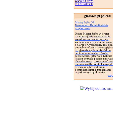
WASZE LISTY
CO NOWEGO?
gloria24.pl poleca:
Maciej Zięba OP
Unanimitas.
Dominikańskie
przykazanie
Ojciec Maciej Zięba w swojej
najnowszej książce każe swoim
współbraciom zmierzyć się z
wyzwaniami czasów ponowocze
a nawet je wyprzedzać, gdy pisz
potrzebie reformy, ale też głębs
przyjrzenia się dominikańskim
cnotom:
unanimitas, claritas,
consonantia, integritas.
Lektura 
książki pozwala poznać najwyżs
ideał demokracji, zrozumieć sen
unanimitas
dla dominikanów, do
różnicę między wyborami
dominikańskimi a zmaganiami
wspołczesnych polityków.
więc