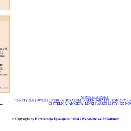
snych,
e o
zego
tej
zy
s
strzec
ej >>>
STRONA GŁÓWNA
TEKSTY ILG
|
OWLG
|
LITURGIA HORARUM
|
KALENDARZ LITURGICZNY
|
D
CZYTELNIA
|
ANKIETA
|
LINKI
|
WASZE LISTY
|
CO NO
© Copyright by
Konferencja Episkopatu Polski
i
Wydawnictwo Pallottinum