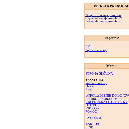
WERSJA PREMIUM
Przejdź do wersji premium
Czym jest wersja premium?
Dostęp do wersji premium
Tu jesteś:
ILG
Wybierz miesiąc
Menu:
STRONA GŁÓWNA
TEKSTY ILG
Wybierz miesiąc
Dzisiaj
Jutro
WPROWADZENIE DO LG (OW
LITURGIA HORARUM
KALENDARZ LITURGICZNY
DODATEK
INDEKSY
POMOC
CZYTELNIA
ANKIETA
LINKI