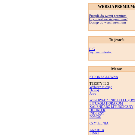
WERSJA PREMIUM
Przejdź do wersji premium
Czym jest wersja premium?
Dostęp do wersji premium
Tu jesteś:
ILG
Wybierz miesiąc
Menu:
STRONA GŁÓWNA
TEKSTY ILG
Wybierz miesiąc
Dzisiaj
Jutro
WPROWADZENIE DO LG (OW
LITURGIA HORARUM
KALENDARZ LITURGICZNY
DODATEK
INDEKSY
POMOC
CZYTELNIA
ANKIETA
LINKI