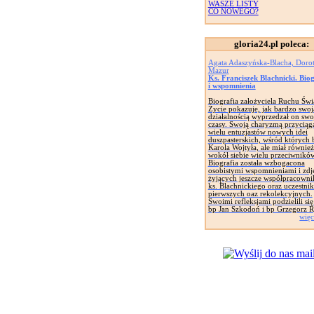
WASZE LISTY
CO NOWEGO?
gloria24.pl poleca:
Agata Adaszyńska-Blacha, Doro
Mazur
Ks. Franciszek Blachnicki. Bio
i wspomnienia
Biografia założyciela Ruchu Świ
Życie pokazuje, jak bardzo swoj
działalnością wyprzedzał on swo
czasy. Swoją charyzmą przyciąg
wielu entuzjastów nowych idei
duszpasterskich, wśród których 
Karola Wojtyła, ale miał również
wokół siebie wielu przeciwników
Biografia została wzbogacona
osobistymi wspomnieniami i zdj
żyjących jeszcze współpracown
ks. Blachnickiego oraz uczestni
pierwszych oaz rekolekcyjnych.
Swoimi refleksjami podzielili się
bp Jan Szkodoń i bp Grzegorz R
więc