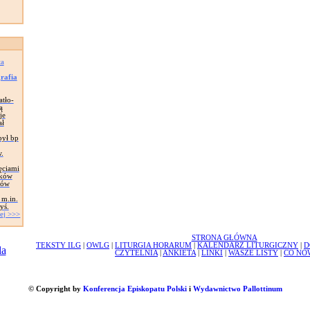
ta
grafia
atło-
ą
je
ał
był bp
.
ęciami
ików
ków
 m.in.
yś.
ej >>>
STRONA GŁÓWNA
TEKSTY ILG
|
OWLG
|
LITURGIA HORARUM
|
KALENDARZ LITURGICZNY
|
D
CZYTELNIA
|
ANKIETA
|
LINKI
|
WASZE LISTY
|
CO NO
© Copyright by
Konferencja Episkopatu Polski
i
Wydawnictwo Pallottinum