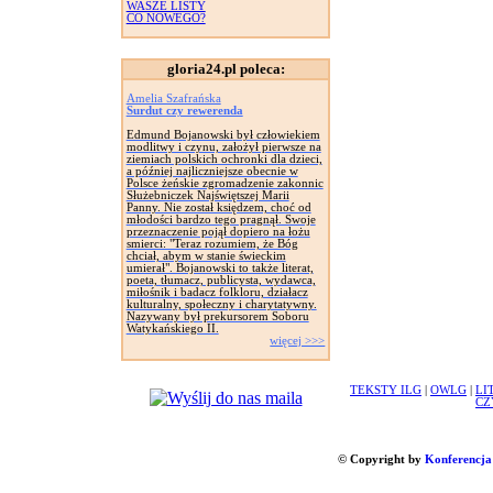
WASZE LISTY
CO NOWEGO?
gloria24.pl poleca:
Amelia Szafrańska
Surdut czy rewerenda
Edmund Bojanowski był człowiekiem
modlitwy i czynu, założył pierwsze na
ziemiach polskich ochronki dla dzieci,
a później najliczniejsze obecnie w
Polsce żeńskie zgromadzenie zakonnic
Służebniczek Najświętszej Marii
Panny. Nie został księdzem, choć od
młodości bardzo tego pragnął. Swoje
przeznaczenie pojął dopiero na łożu
smierci: "Teraz rozumiem, że Bóg
chciał, abym w stanie świeckim
umierał". Bojanowski to także literat,
poeta, tłumacz, publicysta, wydawca,
miłośnik i badacz folkloru, działacz
kulturalny, społeczny i charytatywny.
Nazywany był prekursorem Soboru
Watykańskiego II.
więcej >>>
TEKSTY ILG
|
OWLG
|
LI
CZ
© Copyright by
Konferencja 