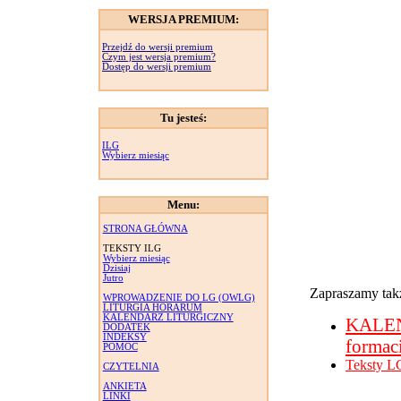
WERSJA PREMIUM:
Przejdź do wersji premium
Czym jest wersja premium?
Dostęp do wersji premium
Tu jesteś:
ILG
Wybierz miesiąc
Menu:
STRONA GŁÓWNA
TEKSTY ILG
Wybierz miesiąc
Dzisiaj
Jutro
Zapraszamy takż
WPROWADZENIE DO LG (OWLG)
LITURGIA HORARUM
KALENDARZ LITURGICZNY
KALE
DODATEK
INDEKSY
formac
POMOC
Teksty L
CZYTELNIA
ANKIETA
LINKI