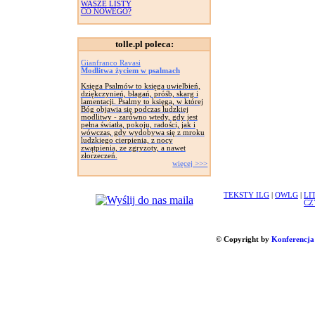
WASZE LISTY
CO NOWEGO?
tolle.pl poleca:
Gianfranco Ravasi
Modlitwa życiem w psalmach
Księga Psalmów to księga uwielbień,
dziękczynień, błagań, próśb, skarg i
lamentacji. Psalmy to księga, w której
Bóg objawia się podczas ludzkiej
modlitwy - zarówno wtedy, gdy jest
pełna światła, pokoju, radości, jak i
wówczas, gdy wydobywa się z mroku
ludzkiego cierpienia, z nocy
zwątpienia, ze zgryzoty, a nawet
złorzeczeń.
więcej >>>
TEKSTY ILG
|
OWLG
|
LI
CZ
© Copyright by
Konferencja 