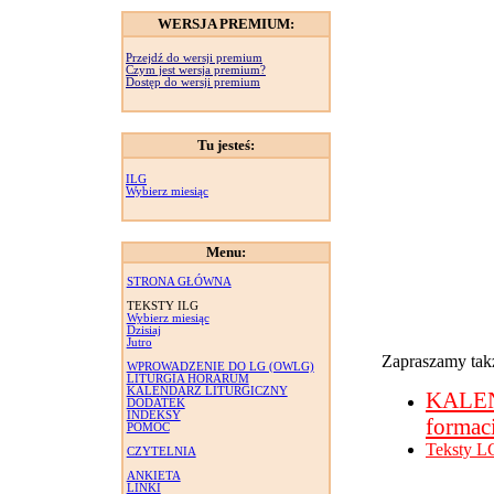
WERSJA PREMIUM:
Przejdź do wersji premium
Czym jest wersja premium?
Dostęp do wersji premium
Tu jesteś:
ILG
Wybierz miesiąc
Menu:
STRONA GŁÓWNA
TEKSTY ILG
Wybierz miesiąc
Dzisiaj
Jutro
Zapraszamy takż
WPROWADZENIE DO LG (OWLG)
LITURGIA HORARUM
KALENDARZ LITURGICZNY
KALE
DODATEK
INDEKSY
formac
POMOC
Teksty L
CZYTELNIA
ANKIETA
LINKI