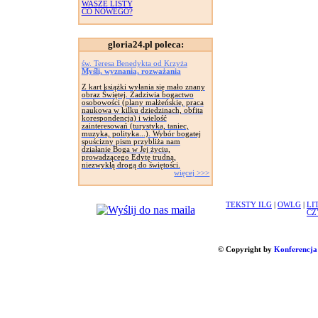
WASZE LISTY
CO NOWEGO?
gloria24.pl poleca:
św. Teresa Benedykta od Krzyża
Myśli, wyznania, rozważania
Z kart książki wyłania się mało znany
obraz Świętej. Zadziwia bogactwo
osobowości (plany małżeńskie, praca
naukowa w kilku dziedzinach, obfita
korespondencja) i wielość
zainteresowań (turystyka, taniec,
muzyka, polityka...). Wybór bogatej
spuścizny pism przybliża nam
działanie Boga w Jej życiu,
prowadzącego Edytę trudną,
niezwykłą drogą do świętości.
więcej >>>
TEKSTY ILG
|
OWLG
|
LI
CZ
© Copyright by
Konferencja 