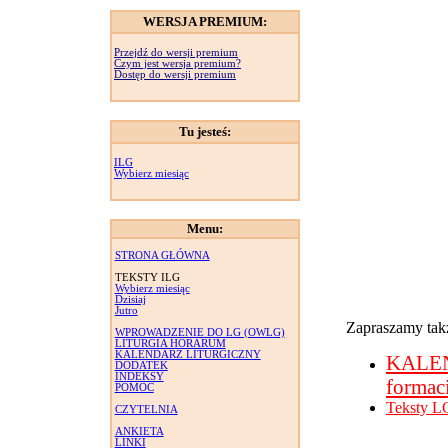
WERSJA PREMIUM:
Przejdź do wersji premium
Czym jest wersja premium?
Dostęp do wersji premium
Tu jesteś:
ILG
Wybierz miesiąc
Menu:
STRONA GŁÓWNA
TEKSTY ILG
Wybierz miesiąc
Dzisiaj
Jutro
Zapraszamy takż
WPROWADZENIE DO LG (OWLG)
LITURGIA HORARUM
KALENDARZ LITURGICZNY
KALE
DODATEK
INDEKSY
formac
POMOC
Teksty L
CZYTELNIA
ANKIETA
LINKI