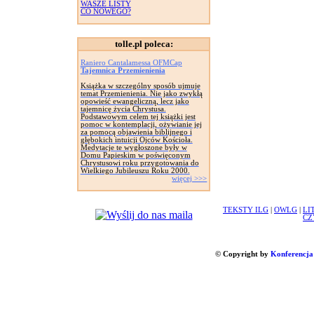
WASZE LISTY
CO NOWEGO?
tolle.pl poleca:
Raniero Cantalamessa OFMCap
Tajemnica Przemienienia
Książka w szczególny sposób ujmuje
temat Przemienienia. Nie jako zwykłą
opowieść ewangeliczną, lecz jako
tajemnicę życia Chrystusa.
Podstawowym celem tej książki jest
pomoc w kontemplacji, ożywianie jej
za pomocą objawienia biblijnego i
głębokich intuicji Ojców Kościoła.
Medytacje te wygłoszone były w
Domu Papieskim w poświęconym
Chrystusowi roku przygotowania do
Wielkiego Jubileuszu Roku 2000.
więcej >>>
TEKSTY ILG
|
OWLG
|
LI
CZ
© Copyright by
Konferencja 