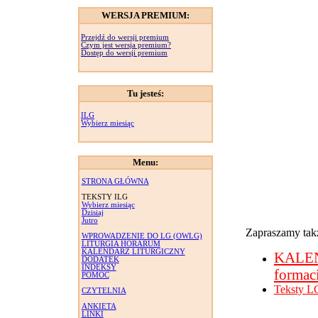
WERSJA PREMIUM:
Przejdź do wersji premium
Czym jest wersja premium?
Dostęp do wersji premium
Tu jesteś:
ILG
Wybierz miesiąc
Menu:
STRONA GŁÓWNA
TEKSTY ILG
Wybierz miesiąc
Dzisiaj
Jutro
Zapraszamy takż
WPROWADZENIE DO LG (OWLG)
LITURGIA HORARUM
KALENDARZ LITURGICZNY
KALE
DODATEK
INDEKSY
formac
POMOC
Teksty L
CZYTELNIA
ANKIETA
LINKI