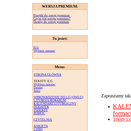
WERSJA PREMIUM:
Przejdź do wersji premium
Czym jest wersja premium?
Dostęp do wersji premium
Tu jesteś:
ILG
Wybierz miesiąc
Menu:
STRONA GŁÓWNA
TEKSTY ILG
Wybierz miesiąc
Dzisiaj
Jutro
Zapraszamy takż
WPROWADZENIE DO LG (OWLG)
LITURGIA HORARUM
KALENDARZ LITURGICZNY
KALE
DODATEK
INDEKSY
formac
POMOC
Teksty L
CZYTELNIA
ANKIETA
LINKI