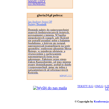
WASZE LISTY
CO NOWEGO?
gloria24.pl poleca:
Jan Andrzej Spież OP
Święty Dominik
Dominik należy do najpowszechniej
znanych średniowiecznych świętych,
przynajmniej z imienia. W bardzo
niespokojnych czasach, gdy Kościół
nie potrafił poradzić sobie z balastem
feudalizmu, z którym się związał,
zaproponował ewangelizację na wzór
apostołów: wędrowne głoszenie Słowa
Bożego, w zupełnym ubóstwie, a
równocześnie z zachowaniem
najcenniejszych form życia
zakonnego. Założony przez niego
Zakon Kaznodziejski, od jego imienia
zwany dominikanami, podjął to dzieło
i rozpowszechnił, stając się jedną z
najważniejszych sił reformacyjnych
Kościoła.
więcej >>>
TEKSTY ILG
|
OWLG
|
LI
CZ
© Copyright by
Konferencja 