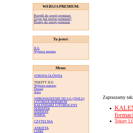
WERSJA PREMIUM:
Przejdź do wersji premium
Czym jest wersja premium?
Dostęp do wersji premium
Tu jesteś:
ILG
Wybierz miesiąc
Menu:
STRONA GŁÓWNA
TEKSTY ILG
Wybierz miesiąc
Dzisiaj
Jutro
Zapraszamy takż
WPROWADZENIE DO LG (OWLG)
LITURGIA HORARUM
KALENDARZ LITURGICZNY
KALE
DODATEK
INDEKSY
formac
POMOC
Teksty L
CZYTELNIA
ANKIETA
LINKI