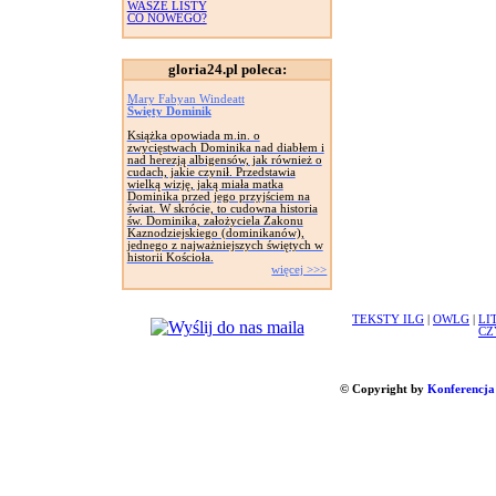
WASZE LISTY
CO NOWEGO?
gloria24.pl poleca:
Mary Fabyan Windeatt
Święty Dominik
Książka opowiada m.in. o
zwycięstwach Dominika nad diabłem i
nad herezją albigensów, jak również o
cudach, jakie czynił. Przedstawia
wielką wizję, jaką miała matka
Dominika przed jego przyjściem na
świat. W skrócie, to cudowna historia
św. Dominika, założyciela Zakonu
Kaznodziejskiego (dominikanów),
jednego z najważniejszych świętych w
historii Kościoła.
więcej >>>
TEKSTY ILG
|
OWLG
|
LI
CZ
© Copyright by
Konferencja 