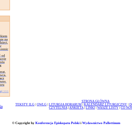
ekiem
sze na
zieci,
 w
konnic
ć od
Swoje
łożu
g
erat,
awca,
acz
ywny.
oru
ej >>>
STRONA GŁÓWNA
TEKSTY ILG
|
OWLG
|
LITURGIA HORARUM
|
KALENDARZ LITURGICZNY
|
D
CZYTELNIA
|
ANKIETA
|
LINKI
|
WASZE LISTY
|
CO NO
© Copyright by
Konferencja Episkopatu Polski
i
Wydawnictwo Pallottinum