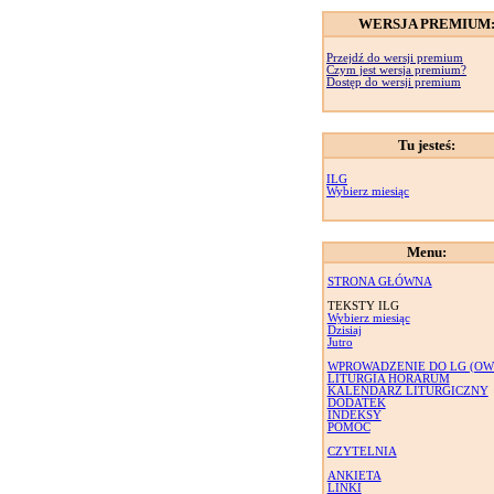
WERSJA PREMIUM
Przejdź do wersji premium
Czym jest wersja premium?
Dostęp do wersji premium
Tu jesteś:
ILG
Wybierz miesiąc
Menu:
STRONA GŁÓWNA
TEKSTY ILG
Wybierz miesiąc
Dzisiaj
Jutro
WPROWADZENIE DO LG (OW
LITURGIA HORARUM
KALENDARZ LITURGICZNY
DODATEK
INDEKSY
POMOC
CZYTELNIA
ANKIETA
LINKI