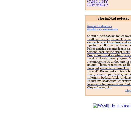
WASZE LISTY
CO NOWEGO?
gloria24.pl poleca:
Amelia Szafrańska
Surdut czy rewerenda
Edmund Bojanowski był człowi
modlitwy i czynu, założył pierw
ziemiach polskich ochronki dla d
a później najliczniejsze obecnie
Polsce żeńskie zgromadzenie za
Służebniczek Najświętszej Marii
Panny. Nie został księdzem, cho
młodości bardzo tego pragnął. 
przeznaczenie pojął dopiero na 
smierci: "Teraz rozumiem, że Bó
chciał, abym w stanie świeckim
umierał". Bojanowski to także lit
poeta, tłumacz, publicysta, wyd
miłośnik i badacz folkloru, dział
kulturalny, społeczny i charytat
Nazywany był prekursorem Sob
Watykańskiego II.
więc