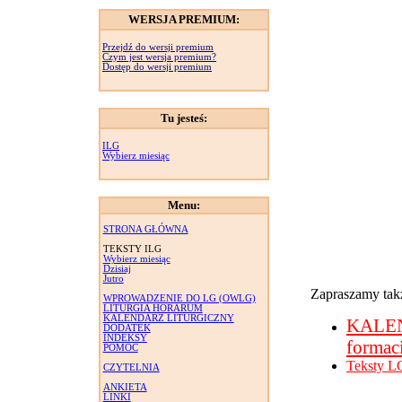
WERSJA PREMIUM:
Przejdź do wersji premium
Czym jest wersja premium?
Dostęp do wersji premium
Tu jesteś:
ILG
Wybierz miesiąc
Menu:
STRONA GŁÓWNA
TEKSTY ILG
Wybierz miesiąc
Dzisiaj
Jutro
Zapraszamy takż
WPROWADZENIE DO LG (OWLG)
LITURGIA HORARUM
KALENDARZ LITURGICZNY
KALE
DODATEK
INDEKSY
formac
POMOC
Teksty L
CZYTELNIA
ANKIETA
LINKI