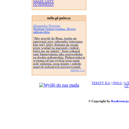
WASZE LISTY
CO NOWEGO?
tolle.pl poleca:
Alessandro Pronzato
Śladami Samarytanina. Droga
miłosierdzia
"Aby przyjść do Boga, trzeba się
zatrzymać przy człowieku (nieważne,
kim jest), który domaga się uwagi
przez wzgląd na szacunek i miłość,
które mu się należą". Jezus wskazał
nam Samarytanina jako przewodnika
na drodze miłosierdzia. Pielgrzymka ta
wymaga od nas wyjścia poza nasze
pole widzenia, poza miasto i opłotki
naszych pobożnych przyzwyczajeń.
więcej >>>
TEKSTY ILG
|
OWLG
|
LI
CZ
© Copyright by
Konferencja 