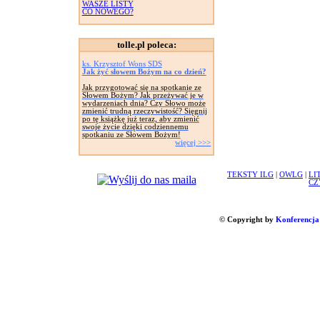
WASZE LISTY
CO NOWEGO?
tolle.pl poleca:
ks. Krzysztof Wons SDS
Jak żyć słowem Bożym na co dzień?
Jak przygotować się na spotkanie ze
Słowem Bożym? Jak przeżywać je w
wydarzeniach dnia? Czy Słowo może
zmienić trudną rzeczywistość? Sięgnij
po tę książkę już teraz, aby zmienić
swoje życie dzięki codziennemu
spotkaniu ze Słowem Bożym!
więcej >>>
TEKSTY ILG
|
OWLG
|
LI
CZ
© Copyright by
Konferencja 