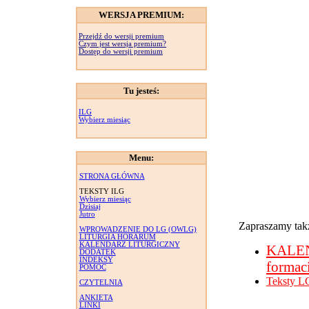
WERSJA PREMIUM:
Przejdź do wersji premium
Czym jest wersja premium?
Dostęp do wersji premium
Tu jesteś:
ILG
Wybierz miesiąc
Menu:
STRONA GŁÓWNA
TEKSTY ILG
Wybierz miesiąc
Dzisiaj
Jutro
Zapraszamy takż
WPROWADZENIE DO LG (OWLG)
LITURGIA HORARUM
KALENDARZ LITURGICZNY
KALE
DODATEK
INDEKSY
formac
POMOC
Teksty L
CZYTELNIA
ANKIETA
LINKI