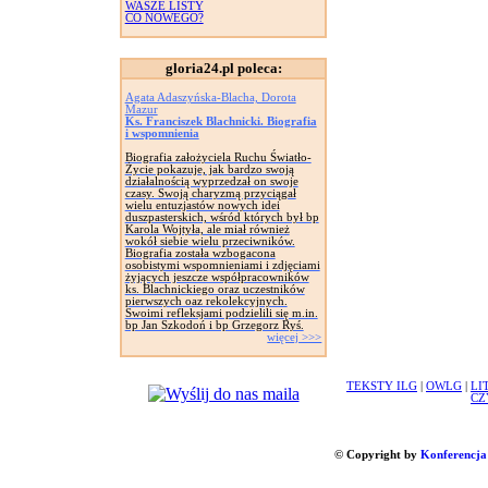
WASZE LISTY
CO NOWEGO?
gloria24.pl poleca:
Agata Adaszyńska-Blacha, Dorota
Mazur
Ks. Franciszek Blachnicki. Biografia
i wspomnienia
Biografia założyciela Ruchu Światło-
Życie pokazuje, jak bardzo swoją
działalnością wyprzedzał on swoje
czasy. Swoją charyzmą przyciągał
wielu entuzjastów nowych idei
duszpasterskich, wśród których był bp
Karola Wojtyła, ale miał również
wokół siebie wielu przeciwników.
Biografia została wzbogacona
osobistymi wspomnieniami i zdjęciami
żyjących jeszcze współpracowników
ks. Blachnickiego oraz uczestników
pierwszych oaz rekolekcyjnych.
Swoimi refleksjami podzielili się m.in.
bp Jan Szkodoń i bp Grzegorz Ryś.
więcej >>>
TEKSTY ILG
|
OWLG
|
LI
CZ
© Copyright by
Konferencja 