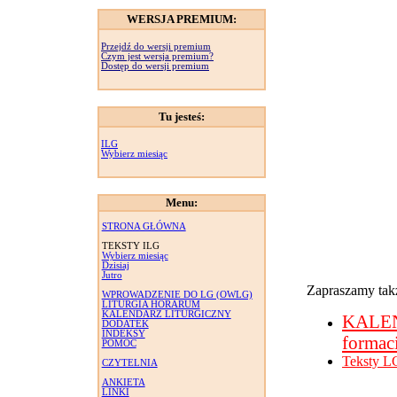
WERSJA PREMIUM:
Przejdź do wersji premium
Czym jest wersja premium?
Dostęp do wersji premium
Tu jesteś:
ILG
Wybierz miesiąc
Menu:
STRONA GŁÓWNA
TEKSTY ILG
Wybierz miesiąc
Dzisiaj
Jutro
Zapraszamy takż
WPROWADZENIE DO LG (OWLG)
LITURGIA HORARUM
KALENDARZ LITURGICZNY
KALE
DODATEK
INDEKSY
formac
POMOC
Teksty L
CZYTELNIA
ANKIETA
LINKI