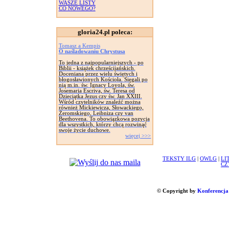
WASZE LISTY
CO NOWEGO?
gloria24.pl poleca:
Tomasz a Kempis
O naśladowaniu Chrystusa
To jedna z najpopularniejszych - po
Biblii - książek chrześcijańskich.
Doceniana przez wielu świętych i
błogosławionych Kościoła. Sięgali po
nią m.in. św. Ignacy Loyola, św.
Josemaria Escriva, św. Teresa od
Dzieciątka Jezus czy św. Jan XXIII.
Wśród czytelników znaleźć można
również Mickiewicza, Słowackiego,
Żeromskiego, Leibniza czy van
Beethovena. To obowiązkowa pozycja
dla wszystkich, którzy chcą rozwinąć
swoje życie duchowe.
więcej >>>
TEKSTY ILG
|
OWLG
|
LI
CZ
© Copyright by
Konferencja 