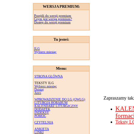
WERSJA PREMIUM:
Przejdź do wersji premium
Czym jest wersja premium?
Dostęp do wersji premium
Tu jesteś:
ILG
Wybierz miesiąc
Menu:
STRONA GŁÓWNA
TEKSTY ILG
Wybierz miesiąc
Dzisiaj
Jutro
Zapraszamy takż
WPROWADZENIE DO LG (OWLG)
LITURGIA HORARUM
KALENDARZ LITURGICZNY
KALE
DODATEK
INDEKSY
formac
POMOC
Teksty L
CZYTELNIA
ANKIETA
LINKI